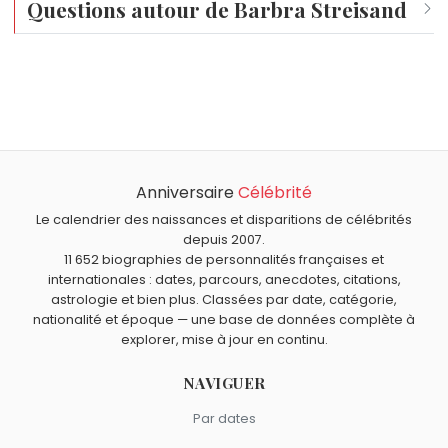
Questions autour de Barbra Streisand
Quel est le vrai nom de Barbra Streisand ?
Son nom de naissance est Barbara Joan Streisand. Elle
Qui est le mari de Barbra Streisand ?
a retiré le second « a » de son prénom en 1960 pour se
Barbra Streisand est mariée depuis le 1er juillet 1998 à
distinguer artistiquement.
Combien d'enfants a Barbra Streisand ?
l'acteur américain James Brolin, rencontré lors d'un dîner
Barbra Streisand a un fils, Jason Gould, né en 1966 de
arrangé en 1996.
Anniversaire
Célébrité
Pourquoi parle-t-on de l'effet Streisand ?
son premier mariage avec l'acteur Elliott Gould. Elle est
Le calendrier des naissances et disparitions de célébrités
L'expression désigne le phénomène par lequel une
aussi belle-mère de Josh, Jess et Molly Brolin.
depuis 2007.
Barbra Streisand est-elle lauréate d'un EGOT ?
tentative de censure amplifie la diffusion d'une
11 652 biographies de personnalités françaises et
Oui, Barbra Streisand a remporté un Emmy, un Grammy,
information. Elle renvoie à la plainte déposée en 2003
internationales : dates, parcours, anecdotes, citations,
Quels Oscars a remportés Barbra Streisand ?
un Oscar et un Tony, lui conférant le statut d'EGOT,
par Barbra Streisand contre une photo aérienne de sa
astrologie et bien plus. Classées par date, catégorie,
Barbra Streisand a remporté l'Oscar de la meilleure
nationalité et époque — une base de données complète à
partagé par très peu d'artistes.
propriété de Malibu.
Où vit Barbra Streisand ?
explorer, mise à jour en continu.
actrice en 1969 pour
Funny Girl
et l'Oscar de la meilleure
Barbra Streisand vit dans une vaste propriété à Malibu,
chanson originale en 1977 pour
Evergreen
, extraite d'
Une
Qui est né le même jour que Barbra Streisand ?
NAVIGUER
en Californie, acquise en 1995, où elle s'est mariée avec
étoile est née
.
Jasmine Trinca
,
Alexis Ohanian
,
Jean Itard
,
Jean-Paul
James Brolin en 1998.
Par dates
Quel âge a Barbra Streisand ?
Gaultier
et
Vincent de Paul
sont nés le 24 avril comme