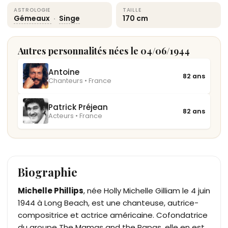
ASTROLOGIE
TAILLE
Gémeaux
·
Singe
170 cm
Autres personnalités nées le 04/06/1944
Antoine
82 ans
Chanteurs • France
Patrick Préjean
82 ans
Acteurs • France
Biographie
Michelle Phillips
, née Holly Michelle Gilliam le 4 juin
1944 à Long Beach, est une chanteuse, autrice-
compositrice et actrice américaine. Cofondatrice
du groupe The Mamas and the Papas, elle en est