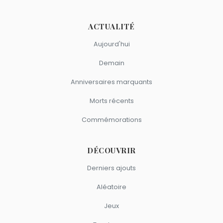
Tom Cruise
,
Pamela Anderson
,
Olivia de Havilland
,
Sylvester Stallone
et
Harrison Ford
sont du signe
ACTUALITÉ
Cancer.
Aujourd'hui
Demain
Anniversaires marquants
Morts récents
Commémorations
DÉCOUVRIR
Derniers ajouts
Aléatoire
Jeux