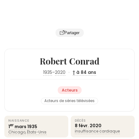
Partager
Robert Conrad
1935
–
2020
·
† à 84 ans
Acteurs
Acteurs de séries télévisées
NAISSANCE
DÉCÈS
8 févr.
2020
er
1
mars
1935
insuffisance cardiaque
Chicago
,
États-Unis