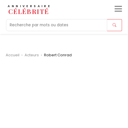
ANNIVERSAIRE
CÉLÉBRITÉ
Aujourd'hui
Tendances
Ajouts récents
Morts r
Accueil
›
Acteurs
›
Robert Conrad