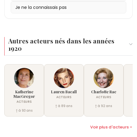
Je ne la connaissais pas
Autres acteurs nés dans les années
1920
Katherine
Lauren Bacall
Charlotte Rae
Ja
MacGregor
ACTEURS
ACTEURS
ACTEURS
† à 89 ans
† à 92 ans
†
† à 93 ans
Voir plus d'acteurs