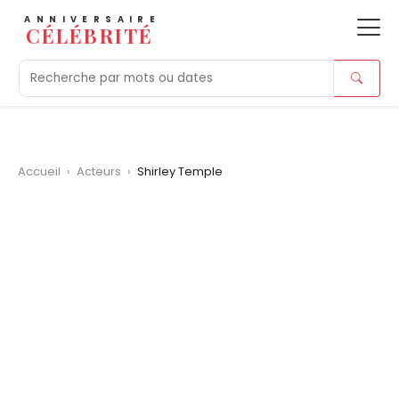
ANNIVERSAIRE
CÉLÉBRITÉ
Aujourd'hui
Tendances
Ajouts récents
Morts r
Accueil
›
Acteurs
›
Shirley Temple