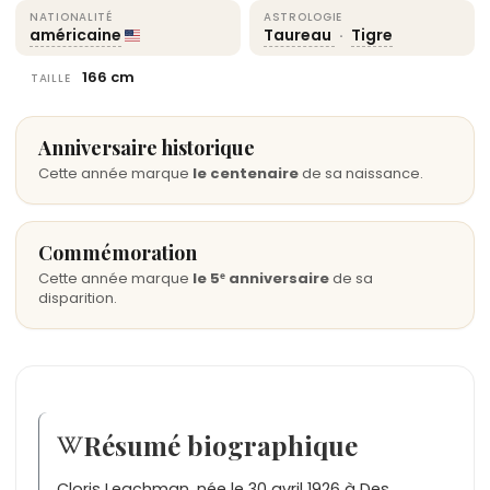
NATIONALITÉ
ASTROLOGIE
américaine
Taureau
·
Tigre
166 cm
TAILLE
Anniversaire historique
Cette année marque
le centenaire
de sa naissance.
Commémoration
Cette année marque
le 5ᵉ anniversaire
de sa
disparition.
Résumé biographique
Cloris Leachman, née le 30 avril 1926 à Des