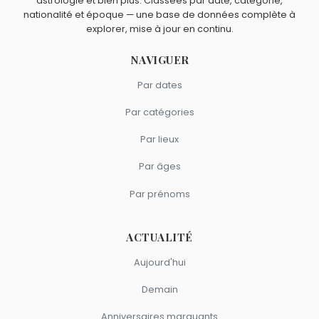
astrologie et bien plus. Classées par date, catégorie,
Johnson
et
Megan Fox
sont du signe Taureau.
nationalité et époque — une base de données complète à
explorer, mise à jour en continu.
NAVIGUER
Par dates
Par catégories
Par lieux
Par âges
Par prénoms
ACTUALITÉ
Aujourd'hui
Demain
Anniversaires marquants