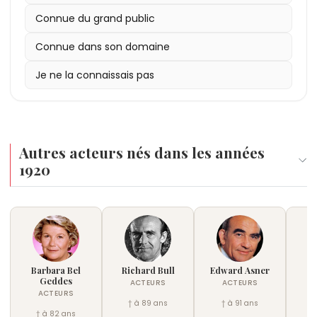
Connue du grand public
Connue dans son domaine
Je ne la connaissais pas
Autres acteurs nés dans les années
1920
Barbara Bel
Richard Bull
Edward Asner
P
Geddes
ACTEURS
ACTEURS
ACTEURS
† à 89 ans
† à 91 ans
† à 82 ans
†