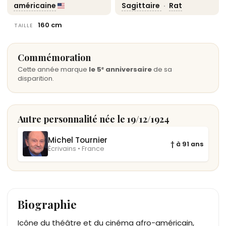
américaine
Sagittaire
·
Rat
160 cm
TAILLE
Commémoration
Cette année marque
le 5ᵉ anniversaire
de sa
disparition.
Autre personnalité née le 19/12/1924
Michel Tournier
† à 91 ans
Écrivains • France
Biographie
Icône du théâtre et du cinéma afro-américain,