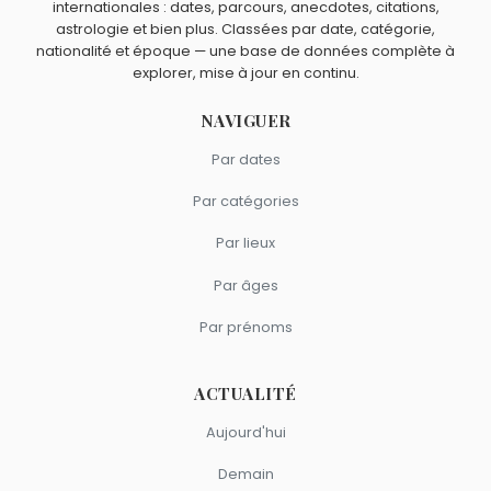
internationales : dates, parcours, anecdotes, citations,
Timothée Chalamet
,
Sylvester Stallone
,
Tanya Roberts
,
Quels acteurs américains sont du signe Sagittaire
astrologie et bien plus. Classées par date, catégorie,
Tony Curtis
et
Christopher Reeve
sont nés à
New York
.
comme Cicely Tyson ?
nationalité et époque — une base de données complète à
explorer, mise à jour en continu.
Taylor Swift
,
Kirk Douglas
,
Bruce Lee
,
Brad Pitt
et
Michael
Clarke Duncan
sont du signe Sagittaire.
NAVIGUER
Par dates
Par catégories
Par lieux
Par âges
Par prénoms
ACTUALITÉ
Aujourd'hui
Demain