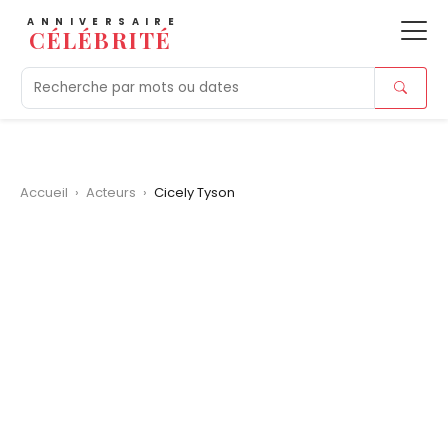
ANNIVERSAIRE
CÉLÉBRITÉ
Aujourd'hui
Tendances
Ajouts récents
Morts r
Accueil
›
Acteurs
›
Cicely Tyson