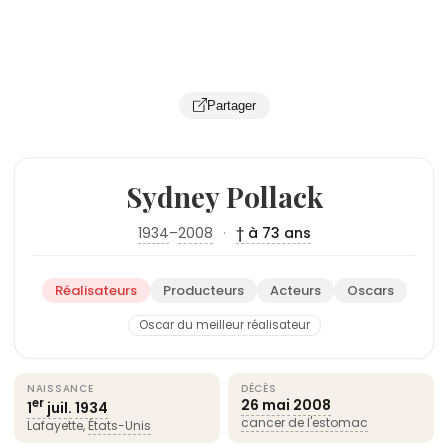
Partager
Sydney Pollack
1934
–
2008
·
† à 73 ans
Réalisateurs
Producteurs
Acteurs
Oscars
Oscar du meilleur réalisateur
NAISSANCE
DÉCÈS
26 mai
2008
er
1
juil.
1934
cancer de l'estomac
Lafayette,
États-Unis