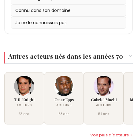
Connu dans son domaine
Je ne le connaissais pas
Autres acteurs nés dans les années 70
T. R. Knight
Omar Epps
Gabriel Macht
Mal
ACTEURS
ACTEURS
ACTEURS
53 ans
53 ans
54 ans
†
Voir plus d'acteurs