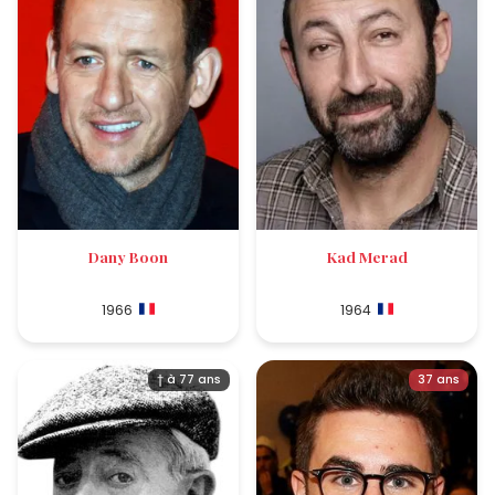
Dany Boon
Kad Merad
1966
1964
† à 77 ans
37 ans