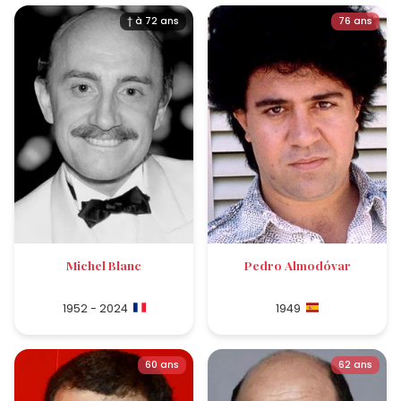
† à 72 ans
76 ans
Michel Blanc
Pedro Almodóvar
1952 - 2024
1949
60 ans
62 ans