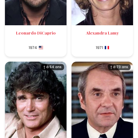
Leonardo DiCaprio
Alexandra Lamy
1974
1971
† à 54 ans
† à 73 ans