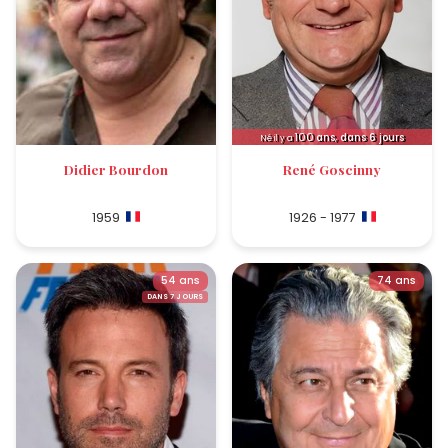
100
ans, dans 6 jours
Né il y a
Didier Bourdon
René Goscinny
1959
1926 - 1977
54 ans
74 ans
DANS 7 JOURS