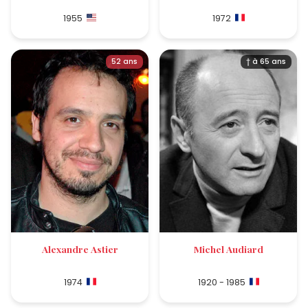
1955
1972
52 ans
† à 65 ans
Alexandre Astier
Michel Audiard
1974
1920 - 1985