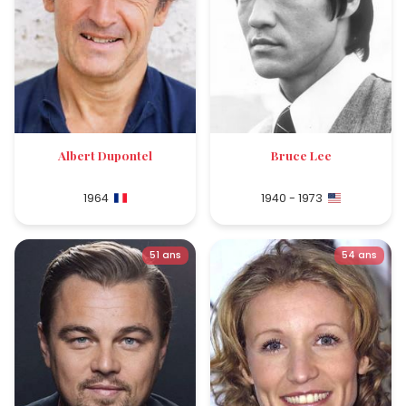
Albert Dupontel
Bruce Lee
1964
1940 - 1973
51 ans
54 ans