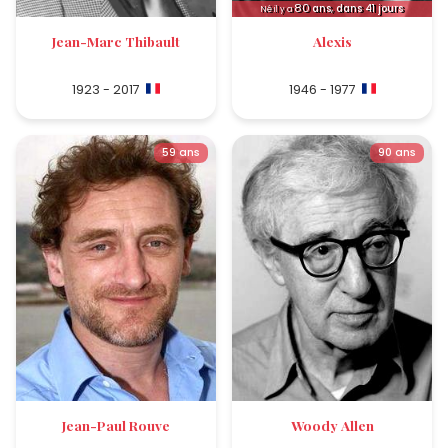
80
ans, dans 41 jours
Né il y a
Jean-Marc Thibault
Alexis
1923 - 2017
1946 - 1977
59 ans
90 ans
Jean-Paul Rouve
Woody Allen