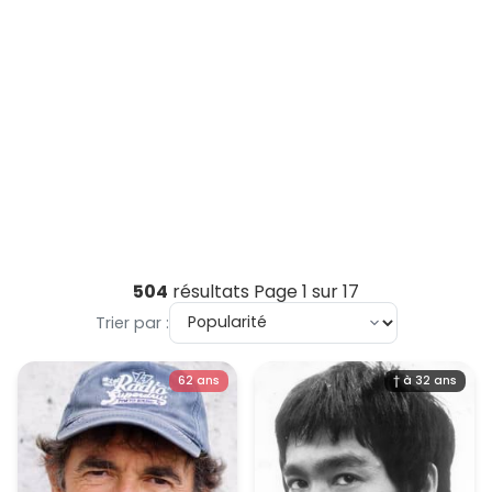
504
résultats
Page 1 sur 17
Trier par :
62 ans
† à 32 ans