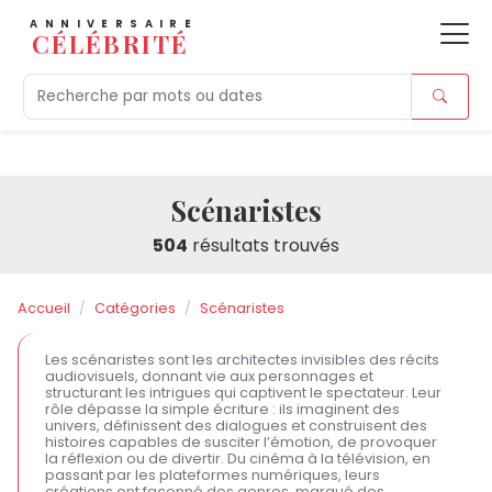
ANNIVERSAIRE
CÉLÉBRITÉ
Aujourd'hui
Tendances
Ajouts récents
Morts r
Scénaristes
504
résultats trouvés
Accueil
Catégories
Scénaristes
Les scénaristes sont les architectes invisibles des récits
audiovisuels, donnant vie aux personnages et
structurant les intrigues qui captivent le spectateur. Leur
rôle dépasse la simple écriture : ils imaginent des
univers, définissent des dialogues et construisent des
histoires capables de susciter l’émotion, de provoquer
la réflexion ou de divertir. Du cinéma à la télévision, en
passant par les plateformes numériques, leurs
créations ont façonné des genres, marqué des