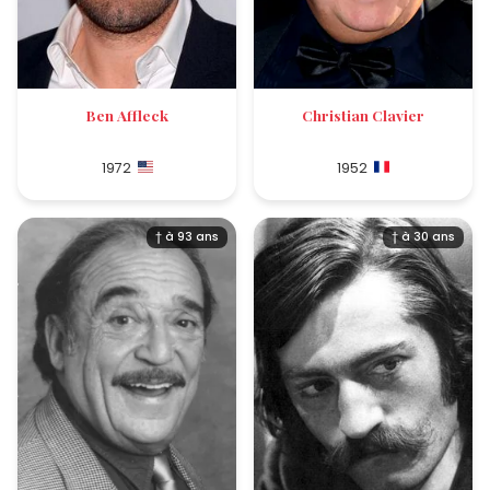
Ben Affleck
Christian Clavier
1972
1952
† à 93 ans
† à 30 ans