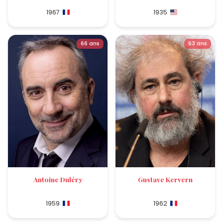
1967
1935
66 ans
63 ans
Antoine Duléry
Gustave Kervern
1959
1962