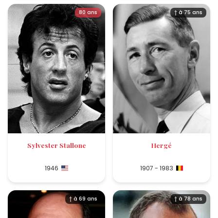
80 ans
† à 75 ans
Sylvester Stallone
Hergé
1946
1907 - 1983
† à 69 ans
† à 78 ans