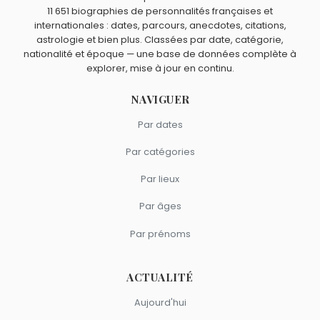
tourné au canal Saint-Martin — lieu exact de
sont nés en 1895.
11 651 biographies de personnalités françaises et
L'Atalante
quarante ans plus tôt.
Jean-Luc Bideau
,
Bernard Haller
,
Katerina Graham
,
internationales : dates, parcours, anecdotes, citations,
Quels acteurs sont du signe Bélier comme Michel Simon ?
Thomas Jouannet
et
Samuel Labarthe
sont nés à
astrologie et bien plus. Classées par date, catégorie,
Jean-Paul Belmondo
,
Jean-Pierre Marielle
,
Emma
nationalité et époque — une base de données complète à
Genève
.
explorer, mise à jour en continu.
Watson
,
Elizabeth Montgomery
et
Steve McQueen
sont
du signe Bélier.
NAVIGUER
Par dates
Par catégories
Par lieux
Par âges
Par prénoms
ACTUALITÉ
Aujourd'hui