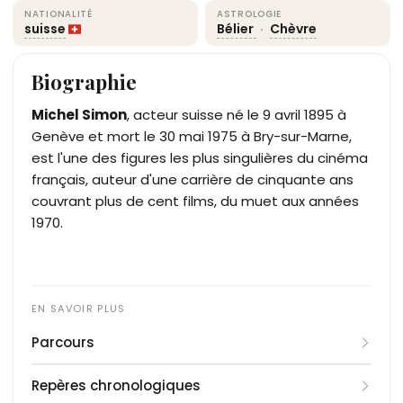
NATIONALITÉ
ASTROLOGIE
suisse
Bélier
·
Chèvre
Biographie
Michel Simon
, acteur suisse né le 9 avril 1895 à
Genève et mort le 30 mai 1975 à Bry-sur-Marne,
est l'une des figures les plus singulières du cinéma
français, auteur d'une carrière de cinquante ans
couvrant plus de cent films, du muet aux années
1970.
Parcours
Né François Michel Joseph Simon au numéro 27 de
Repères chronologiques
la Grand-Rue de Genève, de parents charcutiers