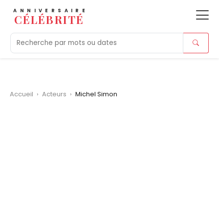
ANNIVERSAIRE
CÉLÉBRITÉ
Aujourd'hui
Tendances
Ajouts récents
Morts r
Accueil
›
Acteurs
›
Michel Simon