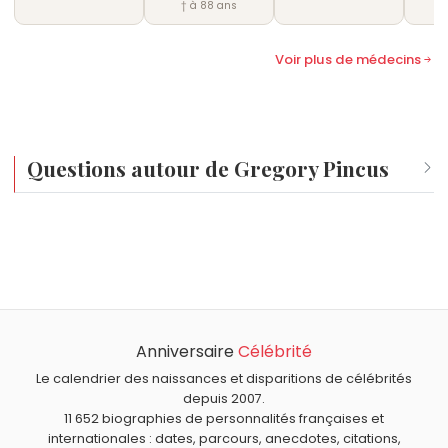
† à 88 ans
Voir plus de médecins
Questions autour de Gregory Pincus
Qui est né le même jour que Gregory Pincus ?
Charles Baudelaire
,
Albert Rémy
,
Léopold II (roi des
À quel âge est mort Gregory Pincus ?
Belges)
,
Victor Vasarely
et
Céline Tran
sont nés le 9 avril
Gregory Pincus est mort à 64 ans, le 22 août 1967.
comme Gregory Pincus.
Qui est mort le même jour que Gregory Pincus ?
Richard III
,
Roger Martin du Gard
,
Jean-Honoré
Anniversaire
Célébrité
Quels médecins sont du signe Bélier comme Gregory
Fragonard
,
Philippe VI de Valois
et
Toto Cutugno
sont
Pincus ?
Le calendrier des naissances et disparitions de célébrités
morts le 22 août comme Gregory Pincus.
Jacques Lacan
,
James Parkinson
,
William Harvey
,
depuis 2007.
11 652 biographies de personnalités françaises et
Joseph Lister
et
Jean-François Toussaint
sont du signe
internationales : dates, parcours, anecdotes, citations,
Bélier.