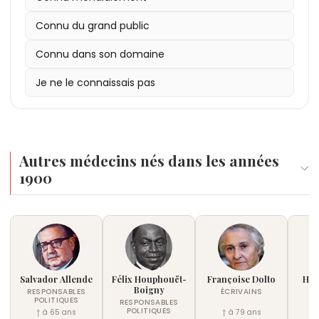
Connu du grand public
Connu dans son domaine
Je ne le connaissais pas
Autres médecins nés dans les années
1900
Salvador Allende
Félix Houphouët-
Françoise Dolto
Han
Boigny
RESPONSABLES
ÉCRIVAINS
POLITIQUES
RESPONSABLES
POLITIQUES
† à 65 ans
† à 79 ans
†