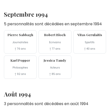
Septembre 1994
5 personnalités sont décédées en septembre 1994
30 sep
23 sep
18 sep
Pierre Sabbagh
Robert Bloch
Vitas Gerulaitis
Journalistes
Écrivains
Sportifs
† 76 ans
† 77 ans
† 40 ans
17 sep
11 sep
Karl Popper
Jessica Tandy
Philosophes
Acteurs
† 92 ans
† 85 ans
Août 1994
3 personnalités sont décédées en août 1994
19 aoû
11 aoû
6 aoû