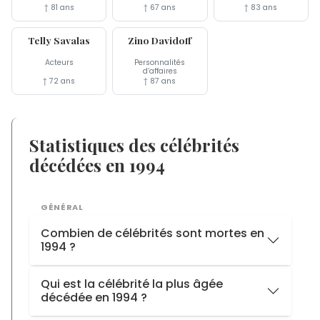
† 81 ans
† 67 ans
† 83 ans
22 jan
14 jan
Telly Savalas
Zino Davidoff
Acteurs
Personnalités
d’affaires
† 72 ans
† 87 ans
Statistiques des célébrités
décédées en 1994
GÉNÉRAL
Combien de célébrités sont mortes en
1994 ?
1994
57 décès
Qui est la célébrité la plus âgée
décédée en 1994 ?
1993
44 décès