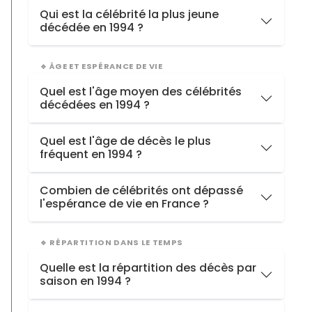
1992
35 décès
Antoine Pinay
, décédée à
102 ans
Qui est la célébrité la plus jeune
décédée en 1994 ?
Kurt Cobain
, décédée à
27 ans
🔹 ÂGE ET ESPÉRANCE DE VIE
Quel est l'âge moyen des célébrités
décédées en 1994 ?
1994
72.4 ans
Quel est l'âge de décès le plus
fréquent en 1994 ?
1993
68.5 ans
1992
70.3 ans
81 ans
(5 personnes)
Combien de célébrités ont dépassé
l'espérance de vie en France ?
Hommes
22 / 53
>79 ans
🔹 RÉPARTITION DANS LE TEMPS
Femmes
0 / 4
>85 ans
Quelle est la répartition des décès par
Total
22 / 57
saison en 1994 ?
Référence 2024 : 85,6 ans (femmes) · 79,4 ans (hommes)
Printemps
19