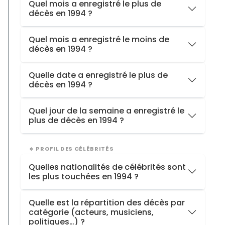
Quel mois a enregistré le plus de
décès en 1994 ?
Hiver
15
Automne
14
Mai
avec
7 décès
Quel mois a enregistré le moins de
Été
9
décès en 1994 ?
Juin
avec
2 décès
Quelle date a enregistré le plus de
décès en 1994 ?
Le
mercredi 30 novembre 1994
avec
2 décès
Quel jour de la semaine a enregistré le
plus de décès en 1994 ?
Le
mercredi
(11 décès)
🔹 PROFIL DES CÉLÉBRITÉS
Quelles nationalités de célébrités sont
les plus touchées en 1994 ?
États-Unis
23
Quelle est la répartition des décès par
catégorie (acteurs, musiciens,
France
14
politiques…) ?