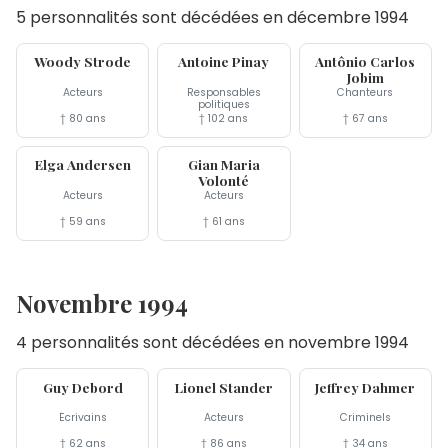
5 personnalités sont décédées en décembre 1994
31 déc
13 déc
8 déc
Woody Strode
Antoine Pinay
Antônio Carlos
Jobim
Acteurs
Responsables
Chanteurs
politiques
† 80 ans
† 102 ans
† 67 ans
7 déc
6 déc
Elga Andersen
Gian Maria
Volonté
Acteurs
Acteurs
† 59 ans
† 61 ans
Novembre 1994
4 personnalités sont décédées en novembre 1994
30 nov
30 nov
28 nov
Guy Debord
Lionel Stander
Jeffrey Dahmer
Écrivains
Acteurs
Criminels
† 62 ans
† 86 ans
† 34 ans