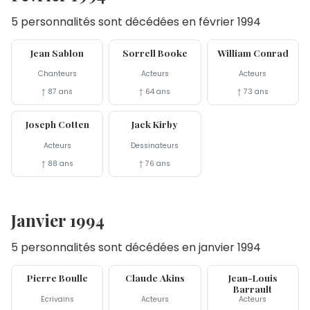
5 personnalités sont décédées en février 1994
24 fév
12 fév
11 fév
Jean Sablon
Sorrell Booke
William Conrad
Chanteurs
Acteurs
Acteurs
† 87 ans
† 64 ans
† 73 ans
6 fév
6 fév
Joseph Cotten
Jack Kirby
Acteurs
Dessinateurs
† 88 ans
† 76 ans
Janvier 1994
5 personnalités sont décédées en janvier 1994
31 jan
27 jan
22 jan
Pierre Boulle
Claude Akins
Jean-Louis
Barrault
Écrivains
Acteurs
Acteurs