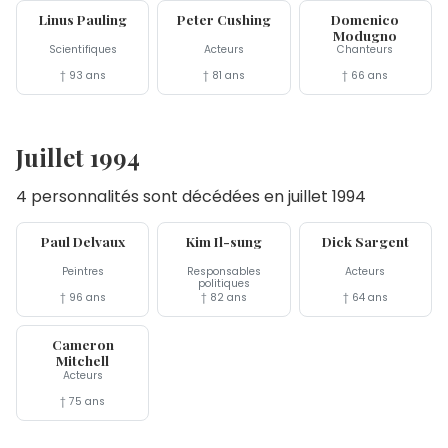
Linus Pauling
Peter Cushing
Domenico
Modugno
Scientifiques
Acteurs
Chanteurs
† 93 ans
† 81 ans
† 66 ans
Juillet 1994
4 personnalités sont décédées en juillet 1994
20 jul
8 jul
8 jul
Paul Delvaux
Kim Il-sung
Dick Sargent
Peintres
Responsables
Acteurs
politiques
† 96 ans
† 82 ans
† 64 ans
6 jul
Cameron
Mitchell
Acteurs
† 75 ans