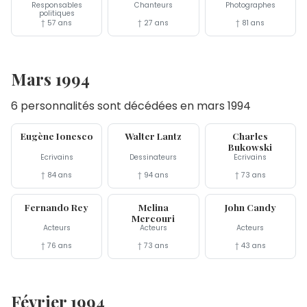
Responsables
Chanteurs
Photographes
politiques
† 57 ans
† 27 ans
† 81 ans
Mars 1994
6 personnalités sont décédées en mars 1994
28 mar
22 mar
9 mar
Eugène Ionesco
Walter Lantz
Charles
Bukowski
Écrivains
Dessinateurs
Écrivains
† 84 ans
† 94 ans
† 73 ans
9 mar
6 mar
4 mar
Fernando Rey
Melina
John Candy
Mercouri
Acteurs
Acteurs
Acteurs
† 76 ans
† 73 ans
† 43 ans
Février 1994