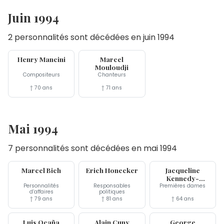
Juin 1994
2 personnalités sont décédées en juin 1994
14 jun
14 jun
Henry Mancini
Marcel
Mouloudji
Compositeurs
Chanteurs
† 70 ans
† 71 ans
Mai 1994
7 personnalités sont décédées en mai 1994
30 mai
29 mai
19 mai
Marcel Bich
Erich Honecker
Jacqueline
Kennedy-
Onassis
Personnalités
Responsables
Premières dames
d’affaires
politiques
† 79 ans
† 81 ans
† 64 ans
19 mai
17 mai
8 mai
Luis Ocaña
Alain Cuny
George