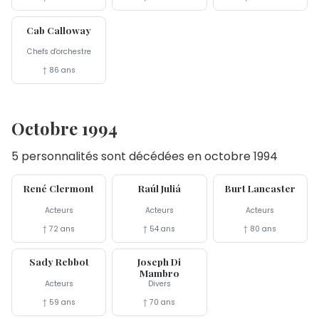
18 nov
Cab Calloway
Chefs d'orchestre
† 86 ans
Octobre 1994
5 personnalités sont décédées en octobre 1994
24 oct
24 oct
20 oct
René Clermont
Raúl Juliá
Burt Lancaster
Acteurs
Acteurs
Acteurs
† 72 ans
† 54 ans
† 80 ans
12 oct
5 oct
Sady Rebbot
Joseph Di
Mambro
Acteurs
Divers
† 59 ans
† 70 ans