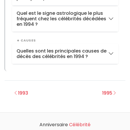
Royaume-Uni
4
Acteurs
24
Italie
2
Quel est le signe astrologique le plus
fréquent chez les célébrités décédées
Écrivains
5
Allemagne
2
en 1994 ?
Responsables politiques
5
Lion
8
Chanteurs
5
🔹 CAUSES
Bélier
8
Sportifs
3
Quelles sont les principales causes de
Capricorne
7
décès des célébrités en 1994 ?
Personnalités d’affaires
2
Dessinateurs
2
Cancer
14
Divers
1
crise cardiaque
8
Scientifiques
1
pneumonie aiguë
3
1993
1995
Chefs d'orchestre
1
suicide
3
assassinat
2
Anniversaire
Célébrité