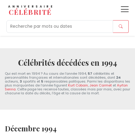
ANNIVERSAIRE
CÉLÉBRITÉ
Aujourd'hui
Tendances
Ajouts récents
Morts r
Célébrités décédées en 1994
Qui est mort en 1994 ? Au cours de l'année 1994,
57
célébrités et
personnalités françaises et internationales sont décédées, dont
24
acteurs,
3
sportifs et
5
responsables politiques. Parmi les disparitions les
plus marquantes de l'année figurent
Kurt Cobain
,
Jean Carmet
et
Ayrton
Senna
. Cette page les recense toutes, classées mois par mois, avec pour
chacune la date du décès, l'âge et la cause de la mort.
Décembre 1994