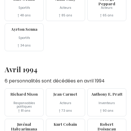
Peppard
Sportifs
Acteurs
Acteurs
† 48 ans
† 85 ans
† 65 ans
1er mai
Ayrton Senna
Sportifs
† 34 ans
Avril 1994
6 personnalités sont décédées en avril 1994
22 avr
20 avr
9 avr
Richard Nixon
Jean Carmet
Anthony E. Pratt
Responsables
Acteurs
Inventeurs
politiques
† 81 ans
† 73 ans
† 90 ans
6 avr
5 avr
1er avr
Juvénal
Kurt Cobain
Robert
Habyarimana
Doisneau