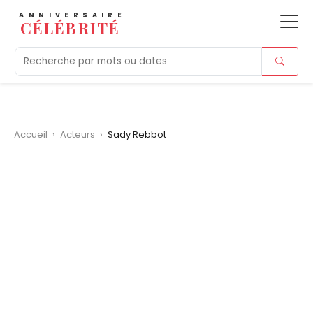
ANNIVERSAIRE
CÉLÉBRITÉ
Aujourd'hui
Tendances
Ajouts récents
Morts r
Accueil
›
Acteurs
›
Sady Rebbot