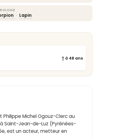
ROLOGIE
orpion
·
Lapin
† à 48 ans
t Philippe Michel Ogouz-Clerc au
9 à Saint-Jean-de-Luz (Pyrénées-
 15e, est un acteur, metteur en