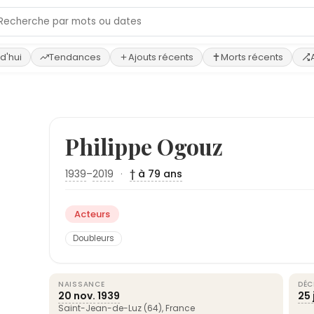
d'hui
Tendances
Ajouts récents
Morts récents
Philippe Ogouz
1939
–
2019
·
† à 79 ans
Acteurs
Doubleurs
NAISSANCE
DÉC
20 nov.
1939
25 j
Saint-Jean-de-Luz (64),
France