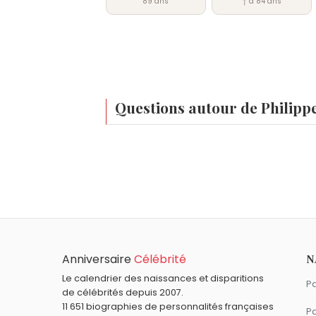
89 ans
† à 84 ans
Questions autour de Philipp
Qui est né le même jour que Philippe Ogouz
Agnès Firmin-Le Bodo
,
Henri-Georges C
À quel âge est mort Philippe Ogouz ?
Philippe Ogouz est mort à 79 ans, le 25 ju
Qui est mort le même jour que Philippe Ogo
Pascal Danel
,
Dominique-Jean Larrey
,
A
Quels acteurs français sont nés en 1939 c
Anniversaire
Célébrité
N
Michèle Mercier
,
Daniel Prévost
,
Jacques
Quels acteurs français sont du signe Scor
Le calendrier des naissances et disparitions
Pa
de célébrités depuis 2007.
Alain Delon
,
Michel Galabru
,
Sophie Mar
11 651 biographies de personnalités françaises
Pa