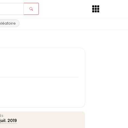
Aléatoire
ÈS
uil.
2019