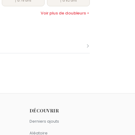
† à 78 ans
† à 82 ans
Voir plus de doubleurs
 novembre comme Philippe Ogouz.
25 juillet comme Philippe Ogouz.
DÉCOUVRIR
Derniers ajouts
Aléatoire