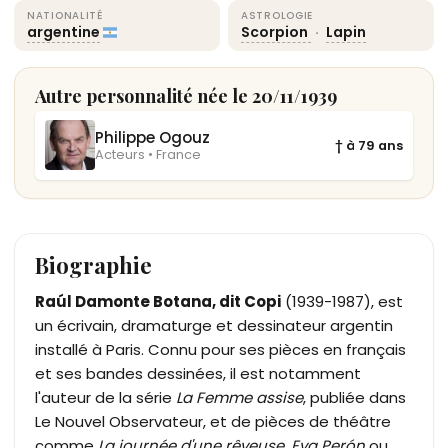
NATIONALITÉ
ASTROLOGIE
argentine
Scorpion
·
Lapin
Autre personnalité née le 20/11/1939
Philippe Ogouz
† à 79 ans
Acteurs • France
Biographie
Raúl Damonte Botana, dit Copi
(1939-1987), est
un écrivain, dramaturge et dessinateur argentin
installé à Paris. Connu pour ses pièces en français
et ses bandes dessinées, il est notamment
l'auteur de la série
La Femme assise
, publiée dans
Le Nouvel Observateur, et de pièces de théâtre
comme
La journée d'une rêveuse
,
Eva Perón
ou