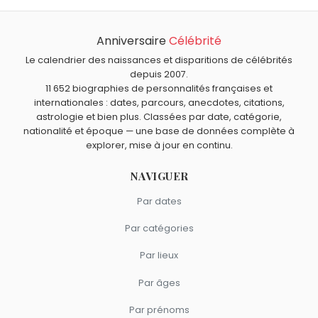
Copi est mort à 48 ans, le 14 décembre 1987.
novembre comme Copi.
Qui est mort le même jour que Copi ?
Rob Reiner
,
Anna Karina
,
William Bendix
,
France Roche
et
Anniversaire
Célébrité
Quels écrivains sont nés en 1939 comme Copi ?
Bernard Lavalette
sont morts le 14 décembre comme
Le calendrier des naissances et disparitions de célébrités
John Lutz
,
Brian Jacques
et
Michael Moorcock
sont nés
Copi.
depuis 2007.
Quels écrivains sont du signe Scorpion comme Copi ?
en 1939.
11 652 biographies de personnalités françaises et
Voltaire
,
Robert Louis Stevenson
,
Jacques Attali
,
internationales : dates, parcours, anecdotes, citations,
Françoise Dolto
et
André Malraux
sont du signe
astrologie et bien plus. Classées par date, catégorie,
nationalité et époque — une base de données complète à
Scorpion.
explorer, mise à jour en continu.
NAVIGUER
Par dates
Par catégories
Par lieux
Par âges
Par prénoms