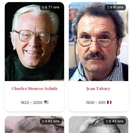
† à 77 ans
† à 81 ans
Charles Monroe Schulz
Jean Tabary
1922 - 2000
1930 - 2011
† à 82 ans
† à 43 ans