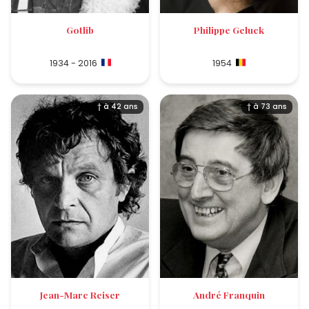
Gotlib
Philippe Geluck
1934 - 2016
1954
† à 42 ans
† à 73 ans
Jean-Marc Reiser
André Franquin