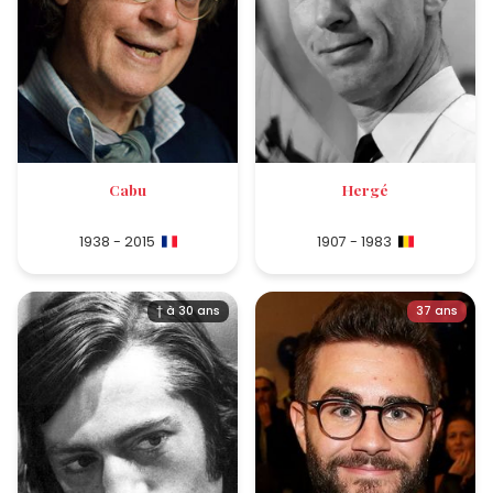
Cabu
Hergé
1938 - 2015
1907 - 1983
† à 30 ans
37 ans