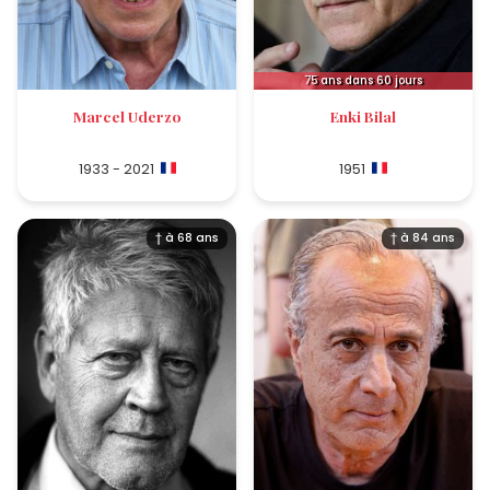
75
ans dans 60 jours
Marcel Uderzo
Enki Bilal
1933 - 2021
1951
† à 68 ans
† à 84 ans