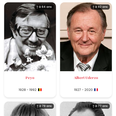
† à 64 ans
† à 92 ans
Peyo
Albert Uderzo
1928 - 1992
1927 - 2020
† à 79 ans
† à 77 ans