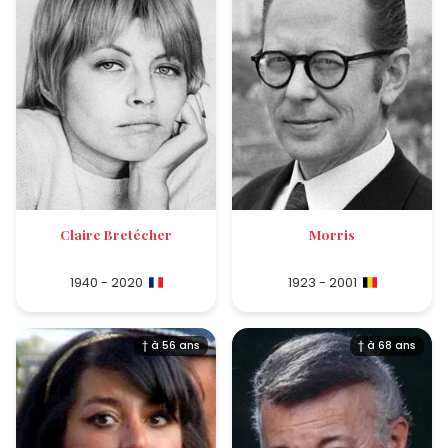
Claire Bretécher
Morris
1940 - 2020
1923 - 2001
† à 56 ans
† à 68 ans