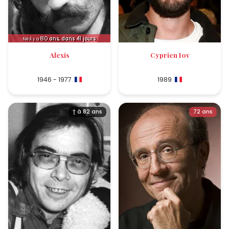
80
ans, dans 41 jours
Né il y a
Alexis
Cyprien Iov
1946 - 1977
1989
† à 82 ans
72 ans