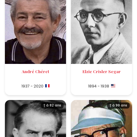
André Chéret
Elzie Crisler Segar
1937 - 2020
1894 - 1938
† à 82 ans
† à 99 ans