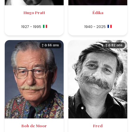
Hugo Pratt
Édika
1927 - 1995
1940 - 2025
† à 66 ans
† à 82 ans
Bob de Moor
Fred