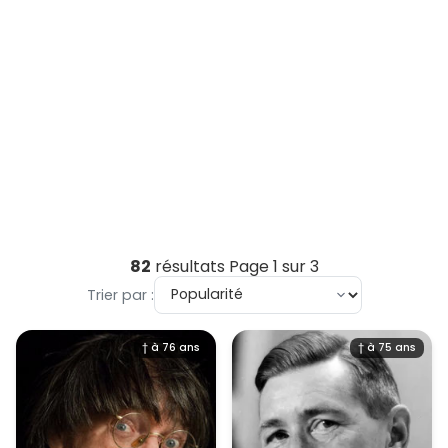
82
résultats
Page 1 sur 3
Trier par :
† à 76 ans
† à 75 ans