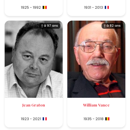
1925 - 1992
1931 - 2013
† à 97 ans
† à 82 ans
Jean Graton
William Vance
1923 - 2021
1935 - 2018