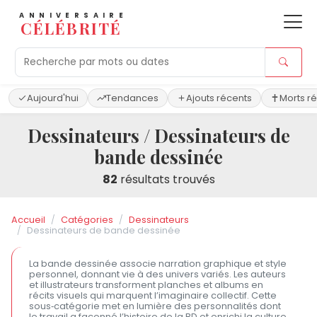
ANNIVERSAIRE
CÉLÉBRITÉ
Aujourd'hui
Tendances
Ajouts récents
Morts r
Dessinateurs / Dessinateurs de
bande dessinée
82
résultats trouvés
Accueil
Catégories
Dessinateurs
Dessinateurs de bande dessinée
La bande dessinée associe narration graphique et style
personnel, donnant vie à des univers variés. Les auteurs
et illustrateurs transforment planches et albums en
récits visuels qui marquent l’imaginaire collectif. Cette
sous‑catégorie met en lumière des personnalités dont
le travail a façonné l’histoire de la BD et enrichi la culture