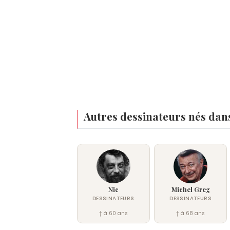
Autres dessinateurs nés dan
Nic
Michel Greg
DESSINATEURS
DESSINATEURS
† à 60 ans
† à 68 ans