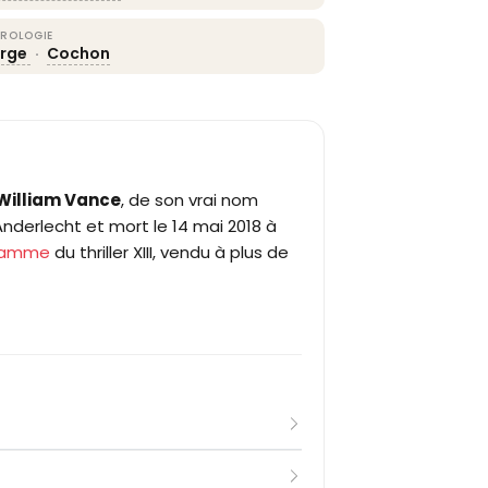
ROLOGIE
erge
·
Cochon
William Vance
, de son vrai nom
nderlecht et mort le 14 mai 2018 à
Hamme
du thriller XIII, vendu à plus de
ht, William Van Cutsem suit les
xelles de 1950 à 1953, puis travaille