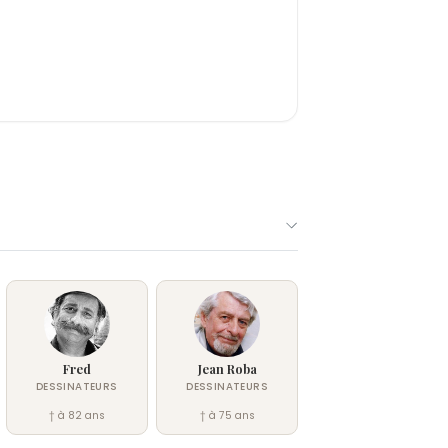
awker
.
s les personnages de
XIII
des traits
 Carrington évoque Lee Marvin, Jones
ristie's, l'illustration de Vance
XIII
à partir de 1990 atteint 108 680
al Blueberry
se solde par une brouille
écline la réalisation du troisième
Fred
Jean Roba
DESSINATEURS
DESSINATEURS
† à 82 ans
† à 75 ans