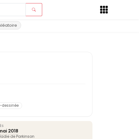
Aléatoire
e-dessinée
ÈS
mai
2018
adie de Parkinson