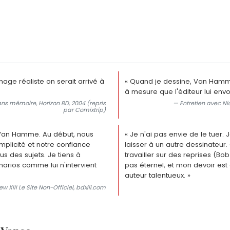
age réaliste on serait arrivé à
« Quand je dessine, Van Hamme n
à mesure que l'éditeur lui envo
sans mémoire, Horizon BD, 2004 (repris
— Entretien avec Nic
par Comixtrip)
n Van Hamme. Au début, nous
« Je n'ai pas envie de le tuer. 
mplicité et notre confiance
laisser à un autre dessinateur
s des sujets. Je tiens à
travailler sur des reprises (Bo
énarios comme lui n'intervient
pas éternel, et mon devoir est 
auteur talentueux. »
ew XIII Le Site Non-Officiel, bdxiii.com