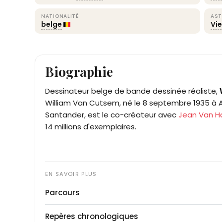
NATIONALITÉ
AST
belge
Vi
Biographie
Dessinateur belge de bande dessinée réaliste,
William Van Cutsem, né le 8 septembre 1935 à A
Santander, est le co-créateur avec
Jean Van 
14 millions d'exemplaires.
Parcours
Issu d'une famille flamande modeste d'Anderlec
Repères chronologiques
cours de l'Académie royale des beaux-arts de Bru