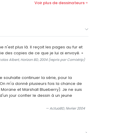
Voir plus de dessinateurs
'est plus là. Il reçoit les pages au fur et
ie des copies de ce que je lui ai envoyé. »
olas Albert, Horizon BD, 2004 (repris par Comixtrip)
Je souhaite continuer la série, pour la
. On m'a donné plusieurs fois la chance de
b Morane et Marshall Blueberry). Je ne suis
d'un jour confier le dessin à un jeune
— ActuaBD, février 2004