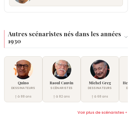
Autres scénaristes nés dans les années
1930
Quino
Raoul Cauvin
Michel Greg
Herm
DESSINATEURS
SCÉNARISTES
DESSINATEURS
DE
† à 88 ans
† à 82 ans
† à 68 ans
†
Voir plus de scénaristes