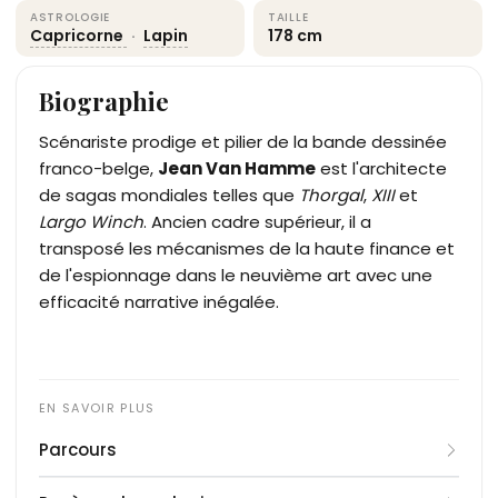
ASTROLOGIE
TAILLE
Capricorne
·
Lapin
178 cm
Biographie
Scénariste prodige et pilier de la bande dessinée
franco-belge,
Jean Van Hamme
est l'architecte
de sagas mondiales telles que
Thorgal
,
XIII
et
Largo Winch
. Ancien cadre supérieur, il a
transposé les mécanismes de la haute finance et
de l'espionnage dans le neuvième art avec une
efficacité narrative inégalée.
Parcours
Né à Bruxelles, Jean Van Hamme mène d'abord