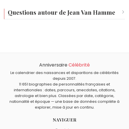
Questions autour de Jean Van Hamme
Qui est né le même jour que Jean Van Hamme ?
Marilù Tolo
,
René Angélil
,
Kate Moss
,
Simon Porte
Quel âge a Jean Van Hamme ?
Jacquemus
et
Kim Jennie
sont nés le 16 janvier comme
Jean Van Hamme a 87 ans. Il aura 88 ans le 16 janvier.
Jean Van Hamme.
Anniversaire
Célébrité
Le calendrier des naissances et disparitions de célébrités
depuis 2007.
11 651 biographies de personnalités françaises et
internationales : dates, parcours, anecdotes, citations,
astrologie et bien plus. Classées par date, catégorie,
nationalité et époque — une base de données complète à
explorer, mise à jour en continu.
NAVIGUER