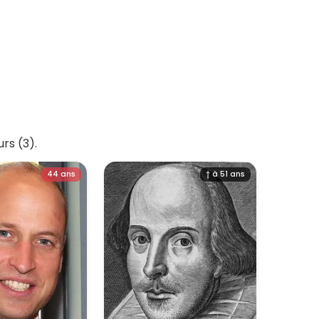
urs (3).
44 ans
† à 51 ans