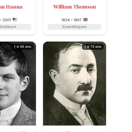
iam Hanna
William Thomson
 - 2001
1824 - 1907
lisateurs
Scientifiques
† à 46 ans
† à 73 ans