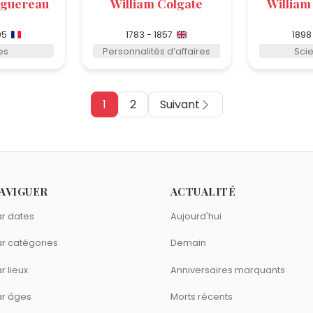
uguereau
William Colgate
William
05
1783 - 1857
1898
es
Personnalités d’affaires
Scie
1
2
Suivant
AVIGUER
ACTUALITÉ
r dates
Aujourd'hui
r catégories
Demain
r lieux
Anniversaires marquants
ar âges
Morts récents