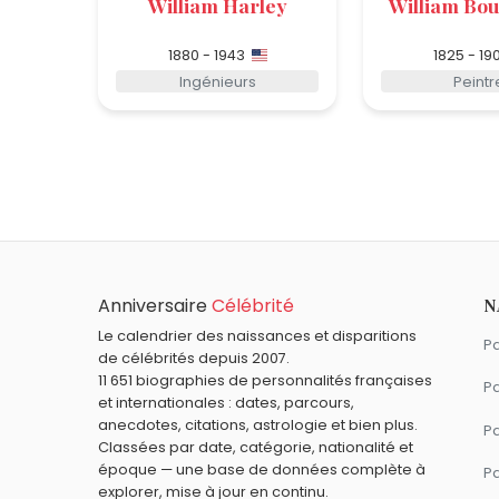
William Harley
William Bo
1880 - 1943
1825 - 19
Ingénieurs
Peintr
Anniversaire
Célébrité
N
Le calendrier des naissances et disparitions
Pa
de célébrités depuis 2007.
11 651 biographies de personnalités françaises
Pa
et internationales : dates, parcours,
anecdotes, citations, astrologie et bien plus.
Pa
Classées par date, catégorie, nationalité et
époque — une base de données complète à
P
explorer, mise à jour en continu.