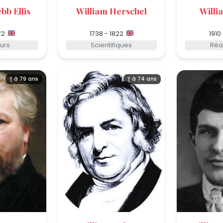
bb Ellis
William Herschel
Will
72
1738 - 1822
1910
urs
Scientifiques
Réa
† à 79 ans
† à 74 ans