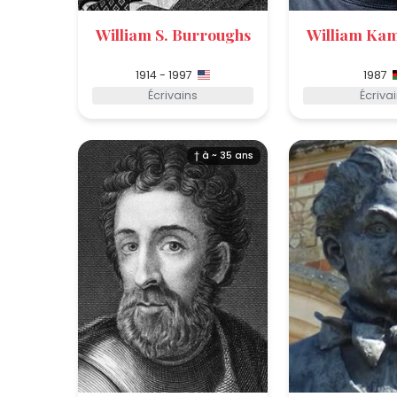
William S. Burroughs
William K
1914 - 1997
1987
Écrivains
Écriva
† à ~ 35 ans