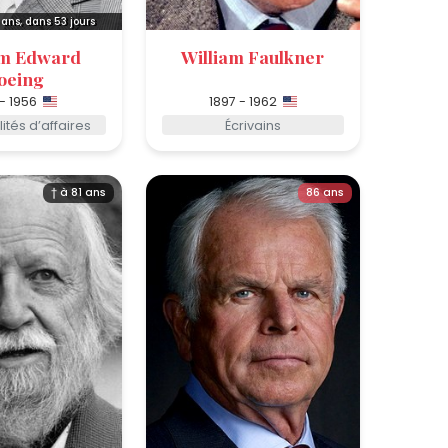
ans, dans 53 jours
am Edward
William Faulkner
oeing
 - 1956
1897 - 1962
ités d’affaires
Écrivains
† à 81 ans
86 ans