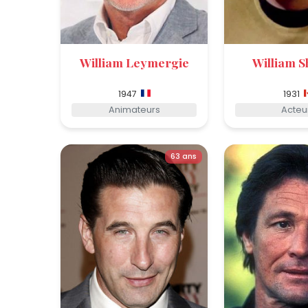
William Leymergie
William S
1947
1931
Animateurs
Acteu
63 ans