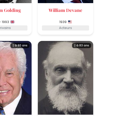
am Golding
William Devane
 - 1993
1939
rivains
Acteurs
† à 90 ans
† à 83 ans