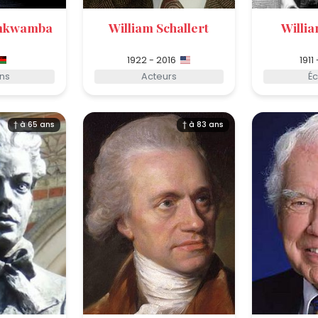
amkwamba
William Schallert
Willi
1922 - 2016
1911
ins
Acteurs
Éc
† à 65 ans
† à 83 ans