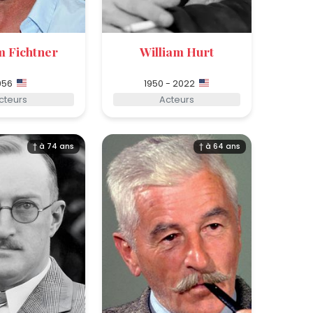
m Fichtner
William Hurt
956
1950 - 2022
cteurs
Acteurs
† à 74 ans
† à 64 ans