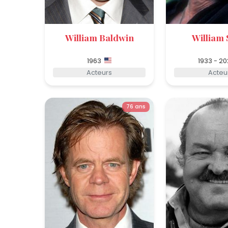
William Baldwin
William 
1963
1933 - 20
Acteurs
Acteu
76 ans