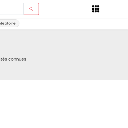
Aléatoire
lités connues