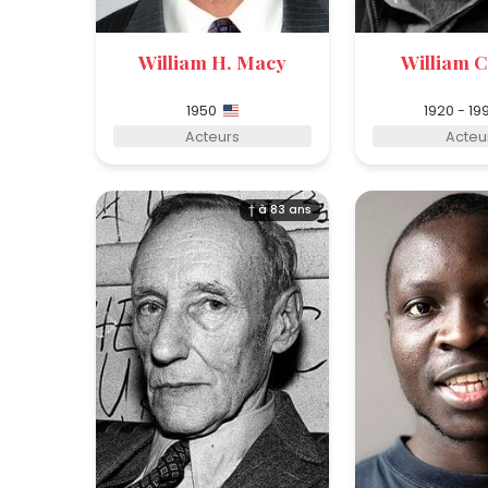
William H. Macy
William 
1950
1920 - 19
Acteurs
Acteu
† à 83 ans