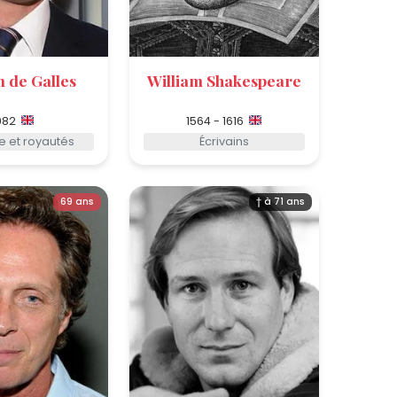
m de Galles
William Shakespeare
982
1564 - 1616
e et royautés
Écrivains
69 ans
† à 71 ans