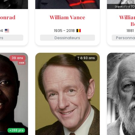
70
Disparu il y a
Conrad
William Vance
Willi
B
94
1935 - 2018
1881
rs
Dessinateurs
Personnal
39 ans
† à 93 ans
HIER
+288 pts