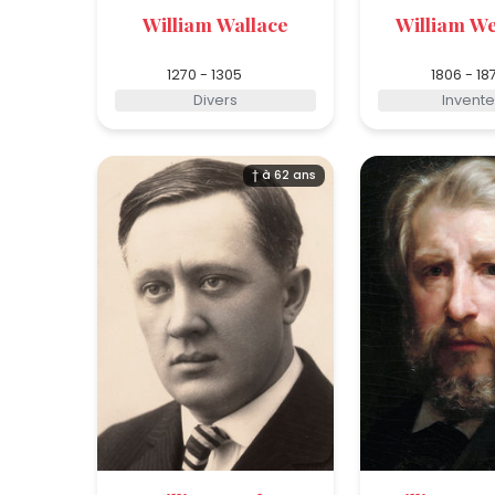
William Wallace
William We
1270 - 1305
1806 - 18
Divers
Invente
† à 62 ans