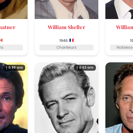
hatner
William Sheller
Willia
1946
1
rs
Chanteurs
Nobless
† à 88 ans
† à 63 ans