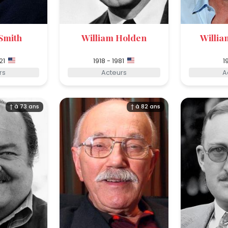
Smith
William Holden
Willia
21
1918 - 1981
1
rs
Acteurs
A
† à 73 ans
† à 82 ans