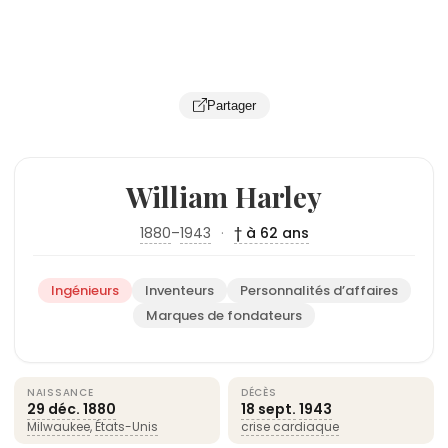
Partager
William Harley
1880
–
1943
·
† à 62 ans
Ingénieurs
Inventeurs
Personnalités d’affaires
Marques de fondateurs
NAISSANCE
DÉCÈS
29 déc.
1880
18 sept.
1943
Milwaukee
,
États-Unis
crise cardiaque