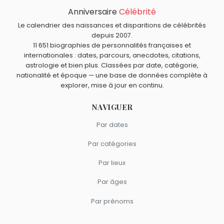
Toyotomi Hideyoshi
,
Gilbert Carpentier
,
Annabella
,
Vitas
Anniversaire
Célébrité
Quels ingénieurs sont du signe Capricorne comme
Gerulaitis
et
Benjamin Péret
sont morts le 18 septembre
William Harley ?
Le calendrier des naissances et disparitions de célébrités
comme William Harley.
André Michelin
,
James Watt
,
Ray Dolby
,
Sergueï Korolev
depuis 2007.
11 651 biographies de personnalités françaises et
et
King Camp Gillette
sont du signe Capricorne.
internationales : dates, parcours, anecdotes, citations,
astrologie et bien plus. Classées par date, catégorie,
nationalité et époque — une base de données complète à
explorer, mise à jour en continu.
NAVIGUER
Par dates
Par catégories
Par lieux
Par âges
Par prénoms