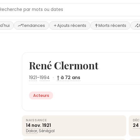
d'hui
Tendances
Ajouts récents
Morts récents
René Clermont
1921
–
1994
·
† à 72 ans
Acteurs
NAISSANCE
DÉC
14 nov.
1921
24 
Dakar
, Sénégal