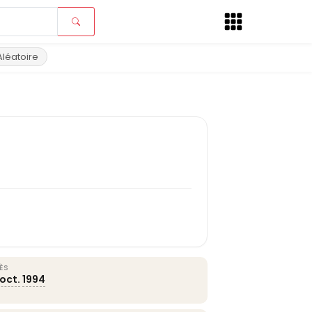
Aléatoire
ÈS
oct.
1994