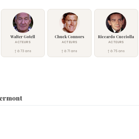
Walter Gotell
Chuck Connors
Riccardo Cucciolla
ACTEURS
ACTEURS
ACTEURS
† à 73 ans
† à 71 ans
† à 75 ans
lermont
 ?
n
,
Lapins crétins
et
Stefano Gabbana
sont nés le 14 novem
 octobre 1994.