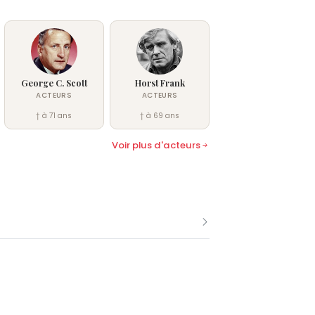
George C. Scott
Horst Frank
ACTEURS
ACTEURS
† à 71 ans
† à 69 ans
Voir plus d'acteurs
bre comme René Clermont.