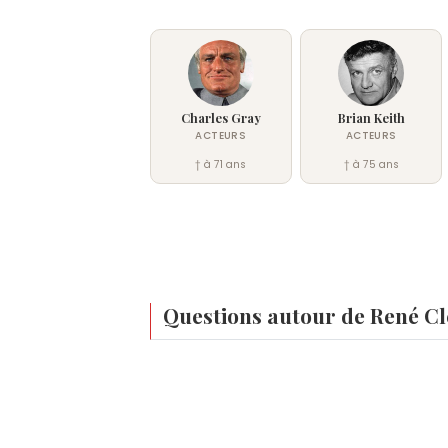
Charles Gray
Brian Keith
ACTEURS
ACTEURS
† à 71 ans
† à 75 ans
Questions autour de René C
Qui est né le même jour que René Clermont
Stéphane Bern
,
Julie Caignault
,
Éric Savi
À quel âge est mort René Clermont ?
René Clermont est mort à 72 ans, le 24