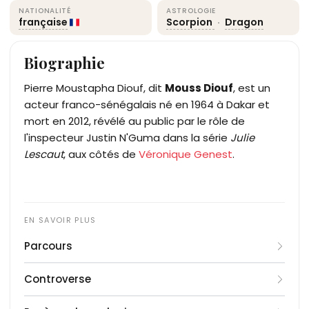
NATIONALITÉ
ASTROLOGIE
française
Scorpion
·
Dragon
Biographie
Pierre Moustapha Diouf, dit
Mouss Diouf
, est un
acteur franco-sénégalais né en 1964 à Dakar et
mort en 2012, révélé au public par le rôle de
l'inspecteur Justin N'Guma dans la série
Julie
Lescaut
, aux côtés de
Véronique Genest
.
Parcours
D'abord tenté par la boxe, Mouss Diouf se tourne
Controverse
vers la comédie et débute au théâtre sous la
direction de
En septembre 2009, Mouss Diouf est mis en
Jérôme Savary
, dans
Le Bal des