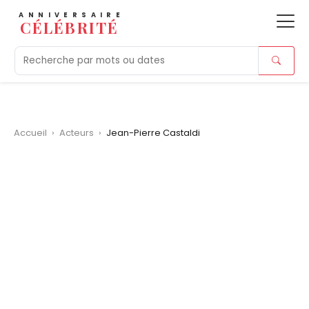
ANNIVERSAIRE
CÉLÉBRITÉ
Aujourd'hui
Tendances
Ajouts récents
Morts r
Accueil
›
Acteurs
›
Jean-Pierre Castaldi