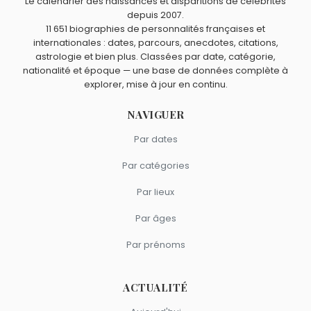
Le calendrier des naissances et disparitions de célébrités
depuis 2007.
Brigitte Bardot
,
Catherine Deneuve
,
Alexandra Lamy
,
11 651 biographies de personnalités françaises et
Yves Montand
et
Ingrid Chauvin
sont du signe Balance.
internationales : dates, parcours, anecdotes, citations,
astrologie et bien plus. Classées par date, catégorie,
nationalité et époque — une base de données complète à
explorer, mise à jour en continu.
NAVIGUER
Par dates
Par catégories
Par lieux
Par âges
Par prénoms
ACTUALITÉ