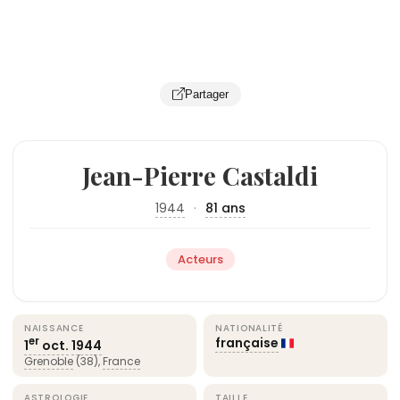
Partager
Jean-Pierre Castaldi
1944
·
81 ans
Acteurs
NAISSANCE
NATIONALITÉ
française
er
1
oct.
1944
Grenoble
(38),
France
ASTROLOGIE
TAILLE