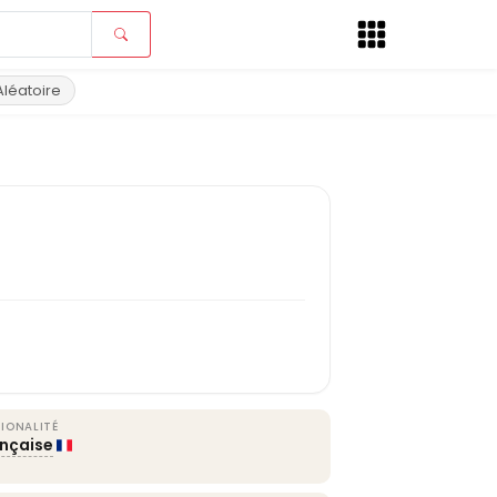
Aléatoire
IONALITÉ
ançaise