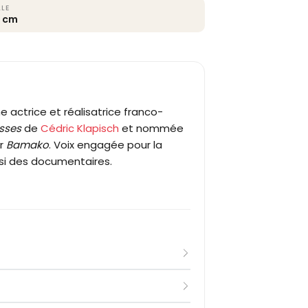
LLE
9 cm
e actrice et réalisatrice franco-
sses
de
Cédric Klapisch
et nommée
ur
Bamako
. Voix engagée pour la
ussi des documentaires.
raka bô
de Denis Amar, aux côtés
iode sans rôle, elle est repérée par