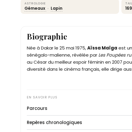
ASTROLOGIE
TAI
Gémeaux
·
Lapin
16
Biographie
Née à Dakar le 25 mai 1975,
Aïssa Maïga
est un
sénégalo-malienne, révélée par
Les Poupées ru
au César du meilleur espoir féminin en 2007 po
diversité dans le cinéma français, elle dirige a
Parcours
Aïssa Maïga débute au cinéma en 1996 dans
Sa
Repères chronologiques
d'
Yvan Attal
et
Richard Bohringer
. Après une pér