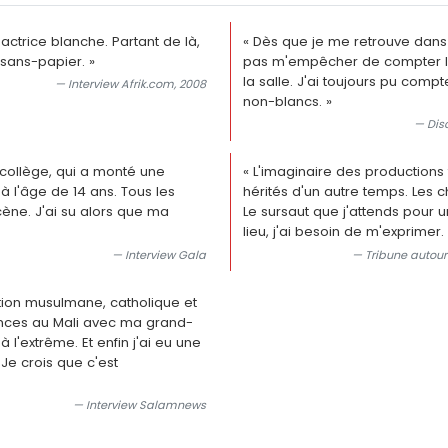
 actrice blanche. Partant de là,
« Dès que je me retrouve dans
 sans-papier. »
pas m'empêcher de compter l
la salle. J'ai toujours pu comp
— Interview Afrik.com, 2008
non-blancs. »
— Dis
 collège, qui a monté une
« L'imaginaire des productions
 à l'âge de 14 ans. Tous les
hérités d'un autre temps. Les 
cène. J'ai su alors que ma
Le sursaut que j'attends pour u
lieu, j'ai besoin de m'exprimer. 
— Interview Gala
— Tribune autour
ation musulmane, catholique et
cances au Mali avec ma grand-
à l'extrême. Et enfin j'ai eu une
Je crois que c'est
— Interview Salamnews