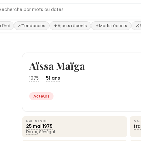
d'hui
Tendances
Ajouts récents
Morts récents
Aïssa Maïga
1975
·
51 ans
Acteurs
NAISSANCE
NAT
25 mai
1975
fr
Dakar
, Sénégal