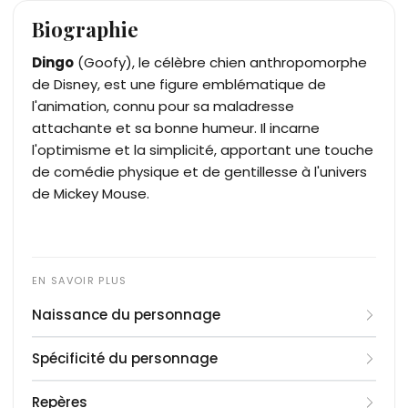
Biographie
Dingo
(Goofy), le célèbre chien anthropomorphe
de Disney, est une figure emblématique de
l'animation, connu pour sa maladresse
attachante et sa bonne humeur. Il incarne
l'optimisme et la simplicité, apportant une touche
de comédie physique et de gentillesse à l'univers
de Mickey Mouse.
Naissance du personnage
Le personnage de Dingo a été créé par Walt
Spécificité du personnage
Disney et Art Babbitt. Il est apparu pour la
première fois le 25 mai 1932 dans le court-
Dingo est un chien anthropomorphe, de grande
Repères