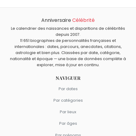
Dingo a 94 ans. Il aura 95 ans le 25 mai.
Quels personnages de fiction sont nés en 1932 comme
Dingo ?
Anniversaire
Célébrité
Dupond et Dupont
,
Roberto Rastapopoulos
et
Conan le
Barbare
sont nés en 1932.
Le calendrier des naissances et disparitions de célébrités
depuis 2007.
11 651 biographies de personnalités françaises et
internationales : dates, parcours, anecdotes, citations,
astrologie et bien plus. Classées par date, catégorie,
nationalité et époque — une base de données complète à
explorer, mise à jour en continu.
NAVIGUER
Par dates
Par catégories
Par lieux
Par âges
Par prénoms