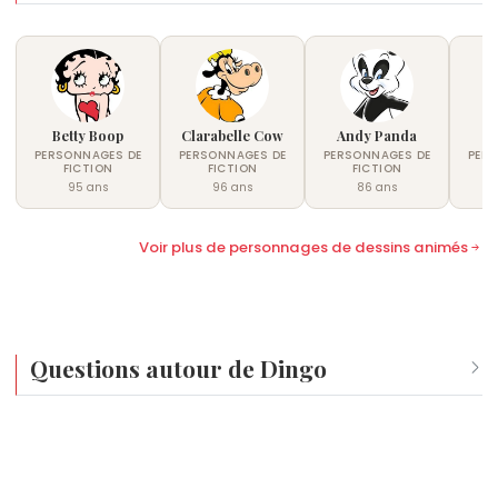
Betty Boop
Clarabelle Cow
Andy Panda
PERSONNAGES DE
PERSONNAGES DE
PERSONNAGES DE
PER
FICTION
FICTION
FICTION
95 ans
96 ans
86 ans
Voir plus de personnages de dessins animés
Questions autour de Dingo
Qui est né le même jour que Dingo ?
Raymond Carver
,
François Bayrou
,
Alien
,
Roman Reigns
Quel âge a Dingo ?
et
Han Solo
sont nés le 25 mai comme Dingo.