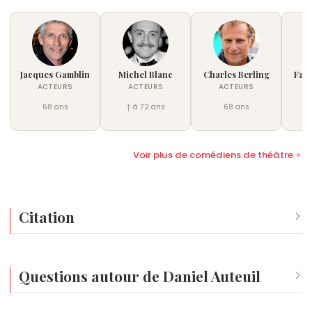
Jacques Gamblin
Michel Blanc
Charles Berling
Fabr
ACTEURS
ACTEURS
ACTEURS
68 ans
† à 72 ans
68 ans
Voir plus de comédiens de théâtre
Citation
Nous, les acteurs, ne sommes que des éponges.
Questions autour de Daniel Auteuil
Qui est né le même jour que Daniel Auteuil ?