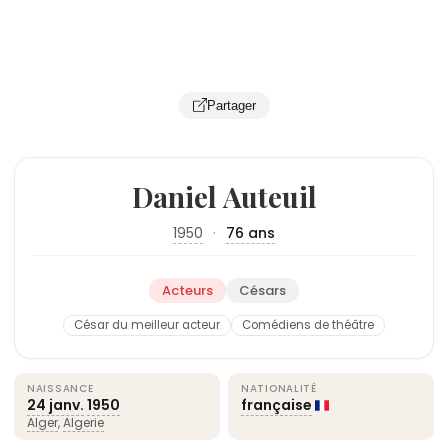
Partager
Daniel Auteuil
1950
·
76 ans
Acteurs
Césars
César du meilleur acteur
Comédiens de théâtre
NAISSANCE
NATIONALITÉ
24 janv.
1950
française
Alger
,
Algerie