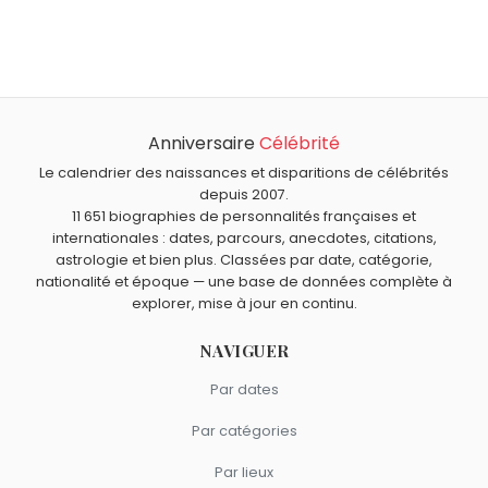
Nastassja Kinski
,
Rachid Ferrache
,
Muriel Moreno
,
Quel âge a Daniel Auteuil ?
Matthew Lillard
et
Isabelle Motrot
sont nés le 24 janvier
Daniel Auteuil a 76 ans. Il aura 77 ans le 24 janvier.
comme Daniel Auteuil.
Quels acteurs français sont nés en 1950 comme Daniel
Auteuil ?
Anniversaire
Célébrité
Anémone
,
Miou-Miou
,
Gérard Lanvin
,
Josiane Balasko
et
Quels acteurs sont nés à Alger comme Daniel Auteuil ?
Marie-Christine Adam
sont nés en 1950.
Le calendrier des naissances et disparitions de célébrités
Marlène Jobert
,
Bruno Carette
,
Didier Bourdon
,
Patrick
depuis 2007.
Quels acteurs français sont du signe Verseau comme
11 651 biographies de personnalités françaises et
Timsit
et
Françoise Fabian
sont nés à
Alger
.
Daniel Auteuil ?
internationales : dates, parcours, anecdotes, citations,
Marie Trintignant
,
Pierre Mondy
,
Jocelyn Quivrin
,
Michel
astrologie et bien plus. Classées par date, catégorie,
Serrault
et
Gérard Hernandez
sont du signe Verseau.
nationalité et époque — une base de données complète à
explorer, mise à jour en continu.
NAVIGUER
Par dates
Par catégories
Par lieux