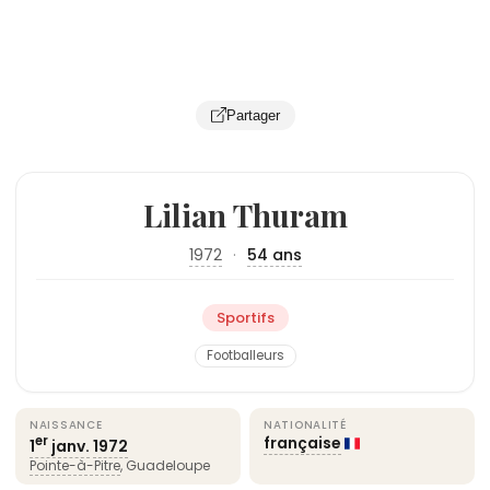
Partager
Lilian Thuram
1972
·
54 ans
Sportifs
Footballeurs
NAISSANCE
NATIONALITÉ
française
er
1
janv.
1972
Pointe-à-Pitre
, Guadeloupe