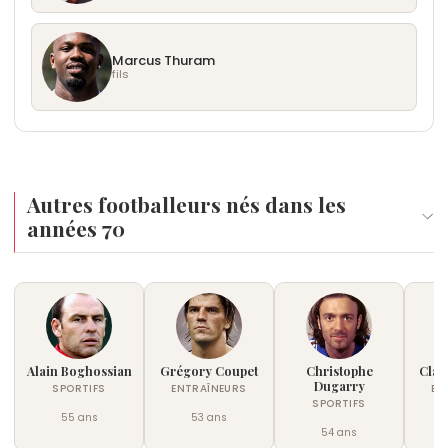
public français, alliant la légitimité d'un grand
champion à une réflexion sociologique structurée
sur l'égalité et la dignité humaine universelle.
Marcus Thuram
fils
Autres footballeurs nés dans les
années 70
Alain Boghossian
Grégory Coupet
Christophe
Clau
Dugarry
SPORTIFS
ENTRAÎNEURS
EN
SPORTIFS
55 ans
53 ans
54 ans