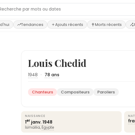
d'hui
Tendances
Ajouts récents
Morts récents
Louis Chedid
1948
·
78 ans
Chanteurs
Compositeurs
Paroliers
NAISSANCE
NAT
fr
er
1
janv.
1948
Ismaïlia,
Égypte