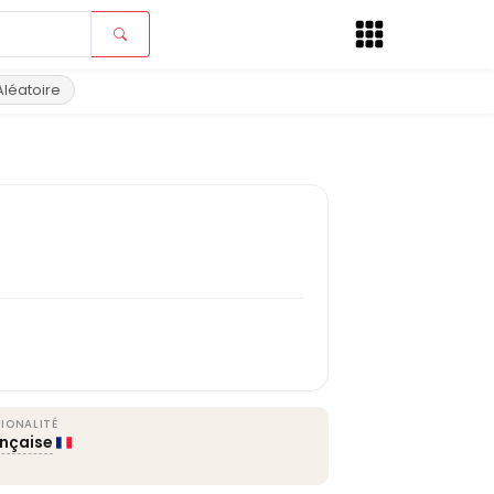
Aléatoire
IONALITÉ
ançaise