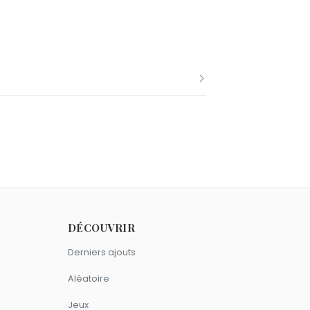
Louis Chedid.
en 1948.
DÉCOUVRIR
e.
Derniers ajouts
Aléatoire
Jeux