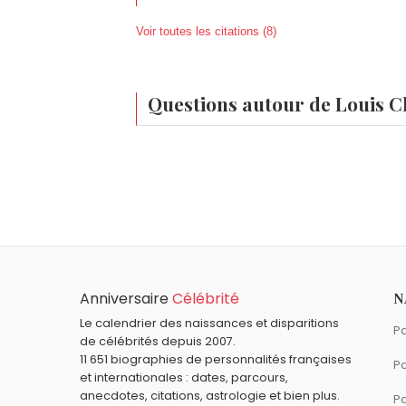
Voir toutes les citations (8)
Questions autour de Louis C
Qui est né le même jour que Louis Chedid ?
Jacky Ickx
,
Eiichirō Oda
,
Jennifer Lauret
,
M
Quel âge a Louis Chedid ?
Louis Chedid a 78 ans. Il aura 79 ans le 1 
Quels chanteurs français sont nés en 1948
Laurent Voulzy
,
Daniel Guichard
,
Philipp
Quels chanteurs français sont du signe Ca
Anniversaire
Célébrité
N
Jean Ferrat
,
Carla Bruni
,
Pascal Obispo
,
Le calendrier des naissances et disparitions
Pa
de célébrités depuis 2007.
11 651 biographies de personnalités françaises
Pa
et internationales : dates, parcours,
anecdotes, citations, astrologie et bien plus.
Pa