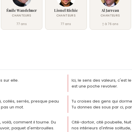
Émile Wandelmer
Lionel Richie
Al Jarreau
CHANTEURS
CHANTEURS
CHANTEURS
77 ans
77 ans
† à 76 ans
 sur elle.
Ici, le sens des valeurs, c'est l
est une poche revolver.
ci, collés, serrés, presque peau
Tu croises des gens qui dormen
, pas un mot.
Tu donnes des sous par ci, par
 voilà, comment il tourne. Du
Cité-dortoir, cité poubelle, Nuit 
uvoir, paquet d'embrouilles.
nos intérieurs d'infinie solitude