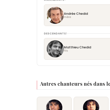
Andrée Chedid
mère
DESCENDANTS
1
Matthieu Chedid
fils
Autres chanteurs nés dans l