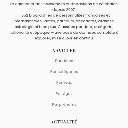
Head
sont nés en 1946.
comme David Gilmour ?
Le calendrier des naissances et disparitions de célébrités
depuis 2007.
George Harrison
,
James Blunt
,
Chris Martin
,
Pete
11 652 biographies de personnalités françaises et
Doherty
et
Seal
sont du signe Poissons.
internationales : dates, parcours, anecdotes, citations,
astrologie et bien plus. Classées par date, catégorie,
nationalité et époque — une base de données complète à
explorer, mise à jour en continu.
NAVIGUER
Par dates
Par catégories
Par lieux
Par âges
Par prénoms
ACTUALITÉ