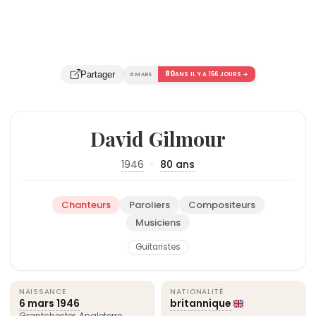
80
Partager
6 MARS
ANS IL Y A 156 JOURS →
David Gilmour
1946
·
80 ans
Chanteurs
Paroliers
Compositeurs
Musiciens
Guitaristes
NAISSANCE
NATIONALITÉ
6 mars
1946
britannique
Grantchester,
Angleterre