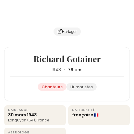
Partager
Richard Gotainer
1948
·
78 ans
Chanteurs
Humoristes
NAISSANCE
NATIONALITÉ
30 mars
1948
française
Longuyon (54),
France
ASTROLOGIE