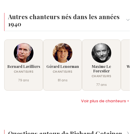
Phrase
.
Autres chanteurs nés dans les années
1940
Bernard Lavilliers
Gérard Lenorman
Maxime Le
Will
Forestier
CHANTEURS
CHANTEURS
C
CHANTEURS
79 ans
81 ans
77 ans
Voir plus de chanteurs
Questions autour de Richard Gotainer