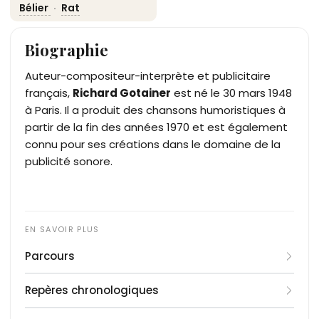
Bélier
·
Rat
Biographie
Auteur-compositeur-interprète et publicitaire
français,
Richard Gotainer
est né le 30 mars 1948
à Paris. Il a produit des chansons humoristiques à
partir de la fin des années 1970 et est également
connu pour ses créations dans le domaine de la
publicité sonore.
Parcours
Richard Gotainer débute sa carrière dans la
Repères chronologiques
publicité au sein de l'agence Walter-Thompson. En
1974, il fonde sa propre agence, Gatlif & Gotainer,
1948
: Naissance le 30 mars à Paris.