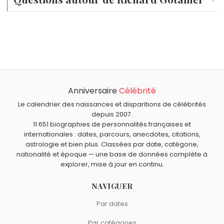
Qui est né le même jour que Richard Gotainer ?
Robert Wilhelm Bunsen
,
Batman
,
Ingvar Kamprad
,
Sergio
Quel âge a Richard Gotainer ?
Ramos
et
Ian Ziering
sont nés le 30 mars comme
Richard Gotainer a 78 ans. Il aura 79 ans le 30 mars.
Richard Gotainer.
Quels chanteurs français sont nés en 1948 comme
Richard Gotainer ?
Anniversaire
Célébrité
Laurent Voulzy
,
Daniel Guichard
,
Philippe Chatel
,
Louis
Quels chanteurs français sont du signe Bélier comme
Chedid
et
Hubert-Félix Thiéfaine
sont nés en 1948.
Richard Gotainer ?
Le calendrier des naissances et disparitions de célébrités
depuis 2007.
Zazie
,
Jean-Louis Aubert
,
Nicoletta
,
Michèle Torr
et
Axel
11 651 biographies de personnalités françaises et
Bauer
sont du signe Bélier.
internationales : dates, parcours, anecdotes, citations,
astrologie et bien plus. Classées par date, catégorie,
nationalité et époque — une base de données complète à
explorer, mise à jour en continu.
NAVIGUER
Par dates
Par catégories