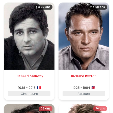
† à 77 ans
† à 58 ans
Richard Anthony
Richard Burton
1938 - 2015
1925 - 1984
Chanteurs
Acteurs
73 ans
76 ans