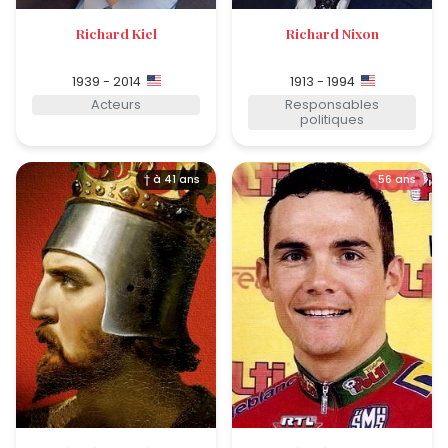
Richard Kiel
Richard Nixon
1939 - 2014
1913 - 1994
Acteurs
Responsables
politiques
† à 41 ans
56 ans