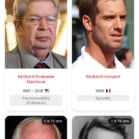
Richard Benjamin
Richard Gasquet
Harrison
1941 - 2018
1986
Personnalités
Sportifs
d’affaires
† à 72 ans
† à 76 ans