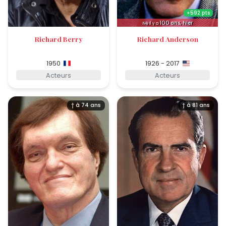
+592 pts
100
ans, hier
Né il y a
Richard Berry
Richard Anderson
1950
1926 - 2017
Acteurs
Acteurs
† à 74 ans
† à 81 ans