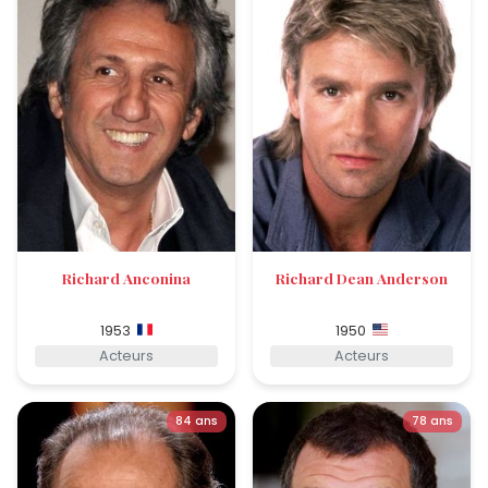
Richard Anconina
Richard Dean Anderson
1953
1950
Acteurs
Acteurs
84 ans
78 ans