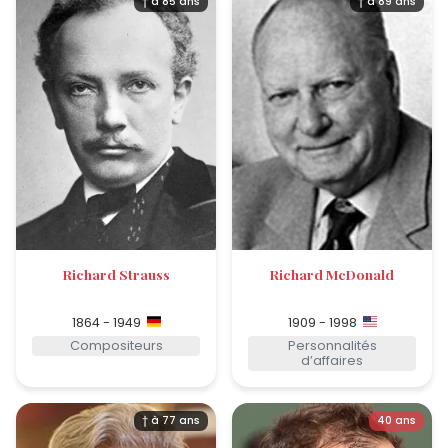
† à 85 ans
† à 89 ans
Richard Strauss
Richard McDonald
1864 - 1949
1909 - 1998
Compositeurs
Personnalités
d’affaires
† à 77 ans
40 ans