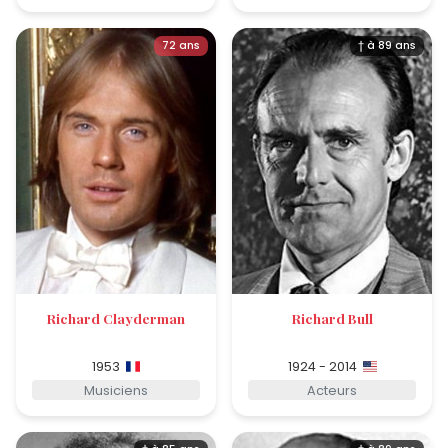
72 ans
† à 89 ans
Richard Clayderman
Richard Bull
1953
1924 - 2014
Musiciens
Acteurs