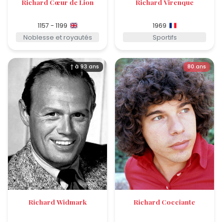
Richard Cœur de Lion
Richard Virenque
1157 - 1199
1969
Noblesse et royautés
Sportifs
† à 93 ans
80 ans
Richard Widmark
Richard Cocciante