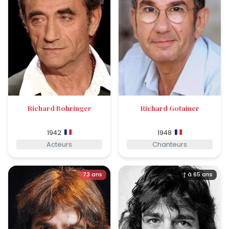
Richard Bohringer
Richard Gotainer
1942
1948
Acteurs
Chanteurs
73 ans
† à 65 ans