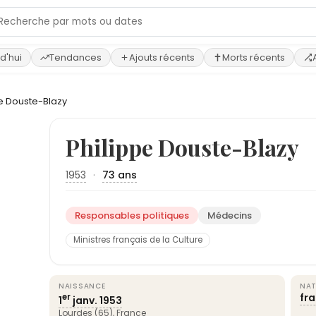
d'hui
Tendances
Ajouts récents
Morts récents
pe Douste-Blazy
Philippe Douste-Blazy
1953
·
73 ans
Responsables politiques
Médecins
Ministres français de la Culture
NAISSANCE
NAT
fr
er
1
janv.
1953
Lourdes (65),
France