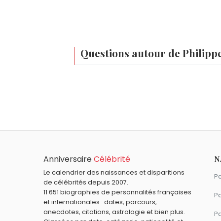
Questions autour de Philipp
Qui est né le même jour que Philippe Douste
Catherine Nay
,
Marguerite Cazeneuve
,
Quel âge a Philippe Douste-Blazy ?
Philippe Douste-Blazy a 73 ans. Il aura 74
Quels responsables politiques français son
Ségolène Royal
,
Dominique de Villepin
,
R
Quels responsables politiques français so
Anniversaire
Célébrité
N
Roselyne Bachelot
,
Pierre Bérégovoy
,
N
Le calendrier des naissances et disparitions
Pa
de célébrités depuis 2007.
11 651 biographies de personnalités françaises
Pa
et internationales : dates, parcours,
anecdotes, citations, astrologie et bien plus.
Pa