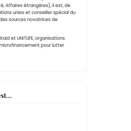
é, Affaires étrangères), il est, de
tions unies et conseiller spécial du
 des sources novatrices de
itaid et UNITLIFE, organisations
e microfinancement pour lutter
est…