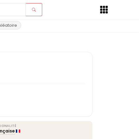
Aléatoire
IONALITÉ
ançaise