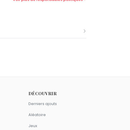
1 janvier comme Philippe Douste-Blazy.
 1953.
DÉCOUVRIR
 Capricorne.
Derniers ajouts
Aléatoire
Jeux