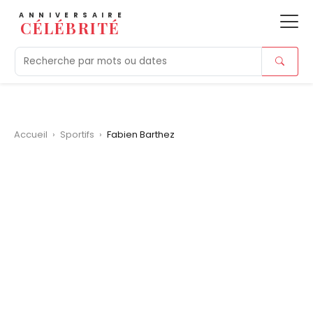
ANNIVERSAIRE
CÉLÉBRITÉ
Aujourd'hui
Tendances
Ajouts récents
Morts r
Accueil
›
Sportifs
›
Fabien Barthez