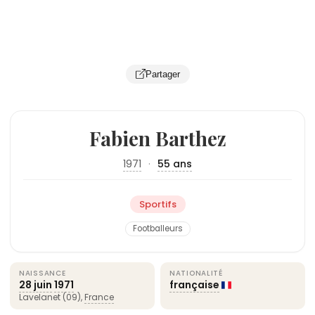
Partager
Fabien Barthez
1971
·
55 ans
Sportifs
Footballeurs
NAISSANCE
NATIONALITÉ
28 juin
1971
française
Lavelanet (09),
France