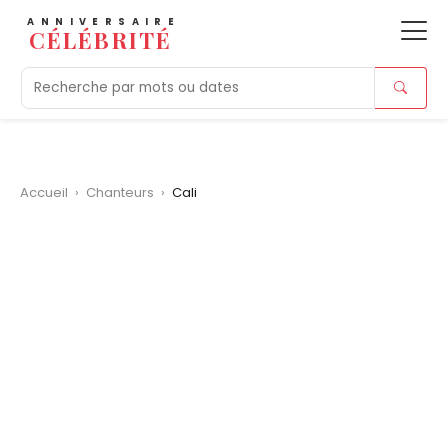
ANNIVERSAIRE
CÉLÉBRITÉ
Aujourd'hui
Tendances
Ajouts récents
Morts r
Accueil
›
Chanteurs
›
Cali