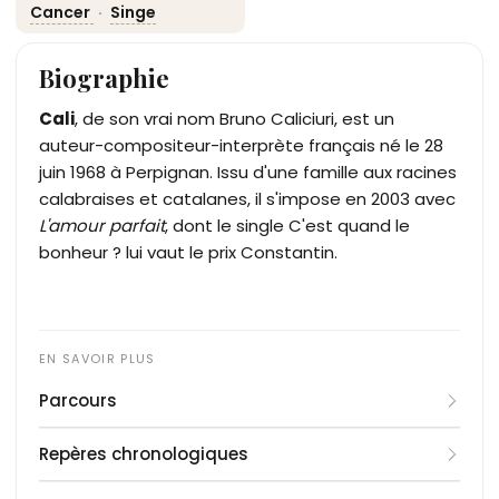
Cancer
·
Singe
Biographie
Cali
, de son vrai nom Bruno Caliciuri, est un
auteur-compositeur-interprète français né le 28
juin 1968 à Perpignan. Issu d'une famille aux racines
calabraises et catalanes, il s'impose en 2003 avec
L'amour parfait
, dont le single C'est quand le
bonheur ? lui vaut le prix Constantin.
Parcours
Né à Perpignan le 28 juin 1968, Bruno Caliciuri
Repères chronologiques
grandit à Vernet-les-Bains, dans les Pyrénées-
Orientales. Son grand-père paternel, Giuseppe
1968
: naissance de Bruno Caliciuri le 28 juin à