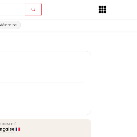
Aléatoire
IONALITÉ
ançaise