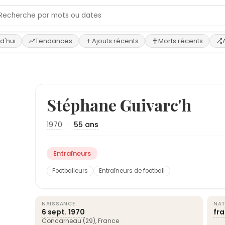
d'hui
Tendances
Ajouts récents
Morts récents
Stéphane Guivarc'h
1970
·
55 ans
Entraîneurs
Footballeurs
Entraîneurs de football
NAISSANCE
NAT
6 sept.
1970
fr
Concarneau (29),
France