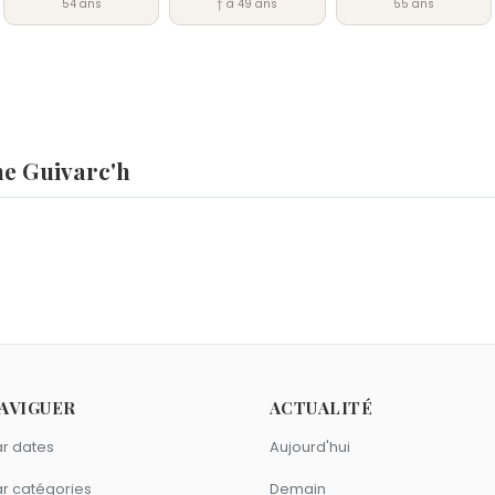
54 ans
† à 49 ans
55 ans
ne Guivarc'h
rc'h ?
ppa Middleton
et
Roger Waters
sont nés le 6 septembre co
 ans le 6 septembre.
Stéphane Guivarc'h ?
Mouratoglou
sont nés en 1970.
Vierge comme Stéphane Guivarc'h ?
AVIGUER
ACTUALITÉ
phe Galtier
sont du signe Vierge.
r dates
Aujourd'hui
r catégories
Demain