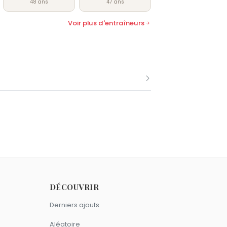
48 ans
47 ans
Voir plus d'entraîneurs
mme Stéphane Guivarc'h.
DÉCOUVRIR
Derniers ajouts
Aléatoire