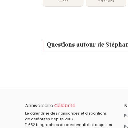
56 ans
† à 48 ans
Questions autour de Stépha
Qui est né le même jour que Stéphane Guiva
John Dalton
,
Felix Salten
,
Otto Kruger
,
Pi
Quel âge a Stéphane Guivarc'h ?
Stéphane Guivarc'h a 55 ans. Il aura 56
Quels entraîneurs sont nés en 1970 comme 
Luis Enrique
,
Diego Simeone
et
Patrick 
Quels entraîneurs français sont du signe 
Anniversaire
Célébrité
N
Brian Joubert
,
Gérard Houllier
et
Christo
Le calendrier des naissances et disparitions
Pa
de célébrités depuis 2007.
11 652 biographies de personnalités françaises
Pa