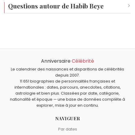
Questions autour de Habib Beye
quête d'une identité de jeu moderne et
exigeante.
Qui est né le même jour que Habib Beye ?
Gillian Jacobs
,
Sabine Haudepin
,
Pedro Castillo
,
Paul Bert
Quel âge a Habib Beye ?
et
Sylvia Browne
sont nés le 19 octobre comme Habib
Habib Beye a 48 ans. Il aura 49 ans le 19 octobre.
Beye.
Quels entraîneurs sont du signe Balance comme Habib
Beye ?
Anniversaire
Célébrité
Didier Deschamps
,
Luis Fernandez
,
Guy Roux
,
Arsène
Wenger
et
Éric Roy
sont du signe Balance.
Le calendrier des naissances et disparitions de célébrités
depuis 2007.
11 651 biographies de personnalités françaises et
internationales : dates, parcours, anecdotes, citations,
astrologie et bien plus. Classées par date, catégorie,
nationalité et époque — une base de données complète à
explorer, mise à jour en continu.
NAVIGUER
Par dates