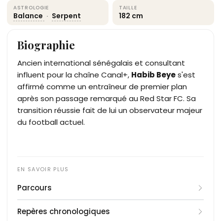
ASTROLOGIE
TAILLE
Balance
·
Serpent
182 cm
Biographie
Ancien international sénégalais et consultant
influent pour la chaîne Canal+,
Habib Beye
s'est
affirmé comme un entraîneur de premier plan
après son passage remarqué au Red Star FC. Sa
transition réussie fait de lui un observateur majeur
du football actuel.
Parcours
Formé au Paris Saint-Germain, le défenseur
Repères chronologiques
débute sa carrière professionnelle au Racing Club