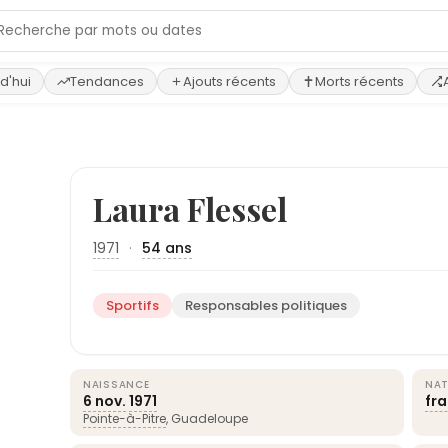
d'hui
Tendances
Ajouts récents
Morts récents
Laura Flessel
1971
·
54 ans
Sportifs
Responsables politiques
NAISSANCE
NAT
6 nov.
1971
fr
Pointe-à-Pitre
, Guadeloupe