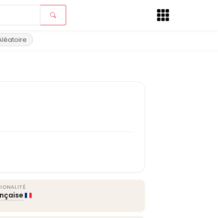
Aléatoire
IONALITÉ
ançaise