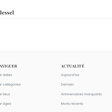
lessel
 Magnifique
,
Lucas Chevalier
et
Charles Garnier
sont nés le 
 le 6 novembre.
me Laura Flessel ?
ouras
et
Franck Esposito
sont nés en 1971.
mme Laura Flessel ?
AVIGUER
ACTUALITÉ
buck
sont nés à
Pointe-à-Pitre
.
ion comme Laura Flessel ?
r dates
Aujourd'hui
nt Manaudou
,
Jules Koundé
et
Antoine Dupont
sont du signe 
r catégories
Demain
r lieux
Anniversaires marquants
ar âges
Morts récents