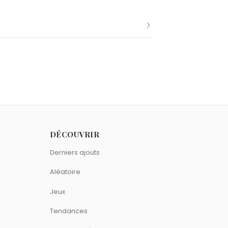
6 novembre comme Laura Flessel.
DÉCOUVRIR
Derniers ajouts
Scorpion.
Aléatoire
Jeux
Tendances