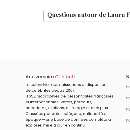
Questions autour de Laura F
Qui est né le même jour que Laura Flessel ?
Françoise Dolto
,
Ray Conniff
,
Soliman le
Quel âge a Laura Flessel ?
Laura Flessel a 54 ans. Elle aura 55 ans
Quels sportifs français sont nés en 1971 com
Fabien Barthez
,
Jean Galfione
,
Djamel B
Quels sportifs sont nés à Pointe-à-Pitre co
Anniversaire
Célébrité
N
Lilian Thuram
,
Teddy Riner
et
Roger Bam
Quels sportifs français sont du signe Scorp
Le calendrier des naissances et disparitions
Pa
de célébrités depuis 2007.
Camille Muffat
,
Florence Arthaud
,
Flore
11 652 biographies de personnalités françaises
Pa
et internationales : dates, parcours,
anecdotes, citations, astrologie et bien plus.
Pa
Classées par date, catégorie, nationalité et
époque — une base de données complète à
P
explorer, mise à jour en continu.