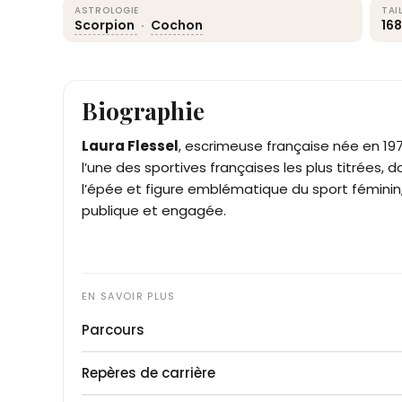
ASTROLOGIE
TAI
Scorpion
·
Cochon
16
Biographie
Laura Flessel
, escrimeuse française née en 19
l’une des sportives françaises les plus titrées
l’épée et figure emblématique du sport féminin,
publique et engagée.
Parcours
Laura Élodie Flessel-Colovic naît le 6 novembre 
Repères de carrière
Elle découvre l’escrime à six ans et s’y distingue