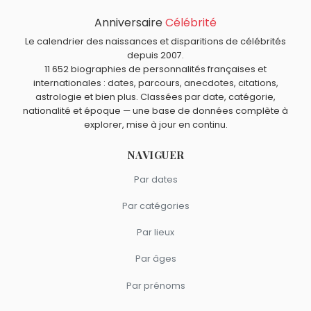
1987.
André Valmy
,
Marcel Proust
,
Michel Robin
,
Paul Éluard
et
Anniversaire
Célébrité
Quels sportifs sont nés en 1934 comme Jacques Anquetil
André Chandernagor
sont morts le 18 novembre
?
Le calendrier des naissances et disparitions de célébrités
comme Jacques Anquetil.
Elgin Baylor
,
Ken Rosewall
,
Bill Russell
et
Anton Geesink
depuis 2007.
Quels sportifs français sont du signe Capricorne comme
11 652 biographies de personnalités françaises et
sont nés en 1934.
Jacques Anquetil ?
internationales : dates, parcours, anecdotes, citations,
Lilian Thuram
,
Élodie Clouvel
,
Elye Wahi
,
Basile Boli
et
astrologie et bien plus. Classées par date, catégorie,
Jean Vuarnet
sont du signe Capricorne.
nationalité et époque — une base de données complète à
explorer, mise à jour en continu.
NAVIGUER
Par dates
Par catégories
Par lieux
Par âges
Par prénoms