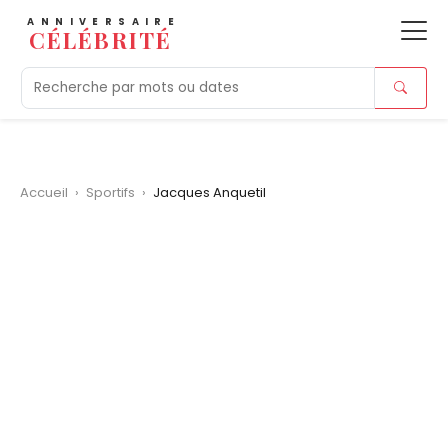
ANNIVERSAIRE
CÉLÉBRITÉ
Aujourd'hui
Tendances
Ajouts récents
Morts r
Accueil
›
Sportifs
›
Jacques Anquetil