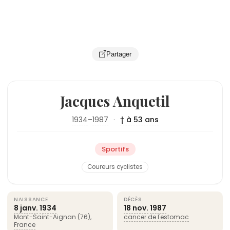
Partager
Jacques Anquetil
1934
–
1987
·
† à 53 ans
Sportifs
Coureurs cyclistes
NAISSANCE
DÉCÈS
8 janv.
1934
18 nov.
1987
Mont-Saint-Aignan (76),
cancer de l'estomac
France