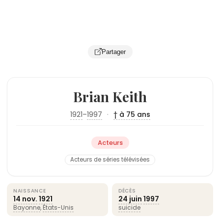
Partager
Brian Keith
1921
–
1997
·
† à 75 ans
Acteurs
Acteurs de séries télévisées
NAISSANCE
DÉCÈS
14 nov.
1921
24 juin
1997
Bayonne
,
États-Unis
suicide