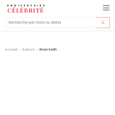
ANNIVERSAIRE
CÉLÉBRITÉ
Aujourd'hui
Tendances
Ajouts récents
Morts r
Accueil
›
Acteurs
›
Brian Keith