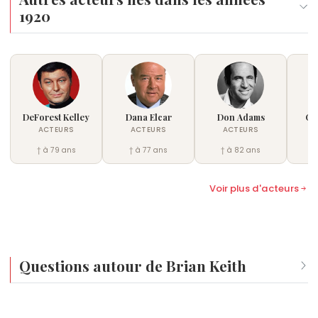
1920
DeForest Kelley
Dana Elcar
Don Adams
Cl
ACTEURS
ACTEURS
ACTEURS
† à 79 ans
† à 77 ans
† à 82 ans
†
Voir plus d'acteurs
Questions autour de Brian Keith
Qui est né le même jour que Brian Keith ?