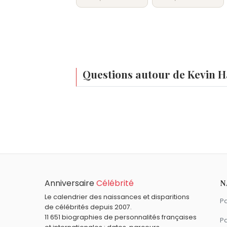
Questions autour de Kevin 
Qui est né le même jour que Kevin Hagen ?
Blanche Gardin
,
Astro, le petit robot
,
Ja
À quel âge est mort Kevin Hagen ?
Kevin Hagen est mort à 77 ans, le 9 juill
Qui est mort le même jour que Kevin Hagen
Christian Audigier
,
Charlotte (grande-d
Quels acteurs américains sont nés en 192
Hagen.
Anniversaire
Célébrité
N
Dick York
,
George Peppard
,
Martin Land
Quels acteurs sont nés à Chicago comme K
Le calendrier des naissances et disparitions
Pa
de célébrités depuis 2007.
Raquel Welch
,
Michael Clarke Duncan
,
Ha
Quels acteurs américains sont du signe Bé
11 651 biographies de personnalités françaises
Pa