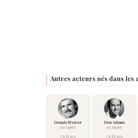
Autres acteurs nés dans les 
Dennis Weaver
Don Adams
ACTEURS
ACTEURS
† à 81 ans
† à 82 ans