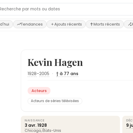
d'hui
Tendances
Ajouts récents
Morts récents
Kevin Hagen
1928
–
2005
·
† à 77 ans
Acteurs
Acteurs de séries télévisées
NAISSANCE
DÉC
3 avr.
1928
9 ju
Chicago
,
États-Unis