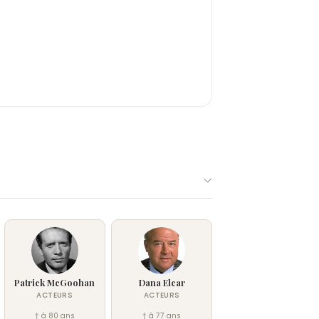
Patrick McGoohan
Dana Elcar
ACTEURS
ACTEURS
† à 80 ans
† à 77 ans