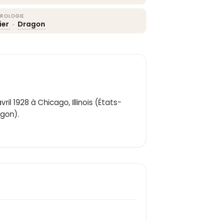
ROLOGIE
ier
·
Dragon
il 1928 à Chicago, Illinois (États-
egon).