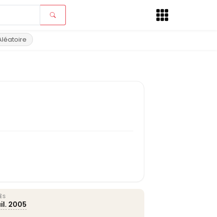
Aléatoire
ÈS
il.
2005