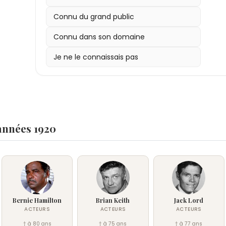
Connu du grand public
Connu dans son domaine
Je ne le connaissais pas
années 1920
Bernie Hamilton
Brian Keith
Jack Lord
ACTEURS
ACTEURS
ACTEURS
† à 80 ans
† à 75 ans
† à 77 ans