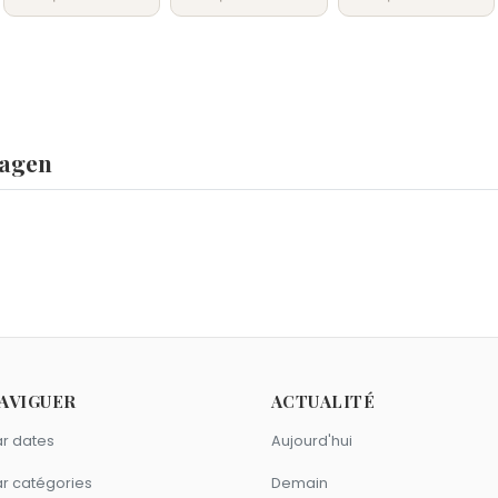
Hagen
mie Hewlett
,
Cobie Smulders
et
Gavroche
sont nés le 3 avr
et 2005.
 ?
uchesse de Luxembourg)
,
Jan van Eyck
,
L. Q. Jones
et
Rip Tor
8 comme Kevin Hagen ?
AVIGUER
ACTUALITÉ
au
,
Shirley Temple
et
Patrick McGoohan
sont nés en 1928.
evin Hagen ?
r dates
Aujourd'hui
rrison Ford
,
Mister T.
et
David Soul
sont nés à
Chicago
.
lier comme Kevin Hagen ?
r catégories
Demain