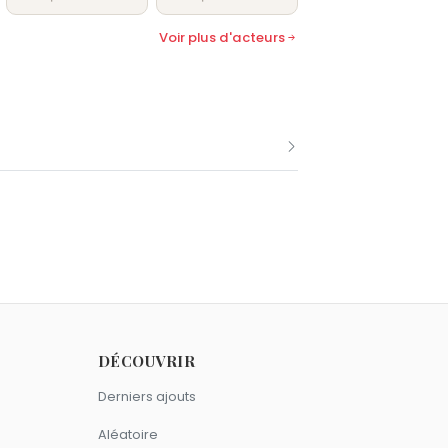
Voir plus d'acteurs
il comme Kevin Hagen.
n
sont morts le 9 juillet comme Kevin
DÉCOUVRIR
Derniers ajouts
Aléatoire