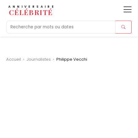
ANNIVERSAIRE
CÉLÉBRITÉ
Aujourd'hui
Tendances
Ajouts récents
Morts r
Accueil
›
Journalistes
›
Philippe Vecchi