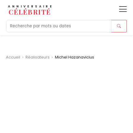
ANNIVERSAIRE
CÉLÉBRITÉ
Aujourd'hui
Tendances
Ajouts récents
Morts r
Accueil
›
Réalisateurs
›
Michel Hazanavicius