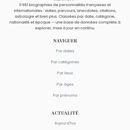
Éric Rohmer
,
Jean-Paul Rappeneau
,
Michel Deville
,
Olivier
11 651 biographies de personnalités françaises et
Nakache
et
Robert Enrico
sont du signe Bélier.
internationales : dates, parcours, anecdotes, citations,
astrologie et bien plus. Classées par date, catégorie,
nationalité et époque — une base de données complète à
explorer, mise à jour en continu.
NAVIGUER
Par dates
Par catégories
Par lieux
Par âges
Par prénoms
ACTUALITÉ
Aujourd'hui