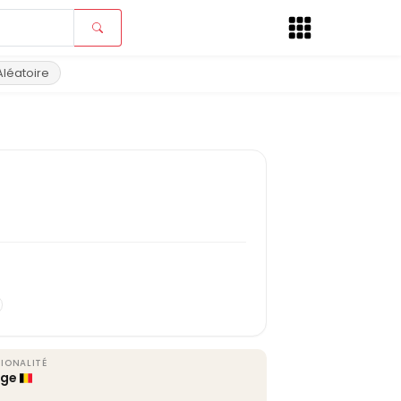
Aléatoire
IONALITÉ
lge