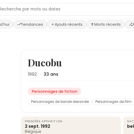
d'hui
Tendances
Ajouts récents
Morts récents
›
Ducobu
1992
·
33 ans
Personnages de fiction
Personnages de bande dessinée
Personnages de film
PREMIÈRE APPARITION
NAT
2 sept.
1992
be
Belgique