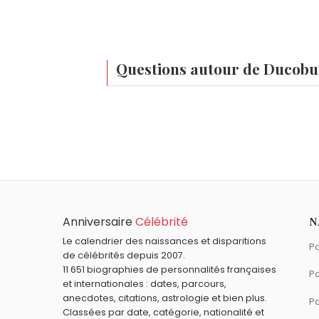
Questions autour de Ducobu
Qui est né le même jour que Ducobu ?
Henri Krasucki
,
Billy Preston
,
Jack Lang
,
B
Quel âge a Ducobu ?
Ducobu a 33 ans. Il aura 34 ans le 2 se
Quels personnages de fiction sont nés en
T'choupi
,
Titeuf
,
Eric Cartman
,
Aladdin
e
Anniversaire
Célébrité
N
Le calendrier des naissances et disparitions
Pa
de célébrités depuis 2007.
11 651 biographies de personnalités françaises
Pa
et internationales : dates, parcours,
anecdotes, citations, astrologie et bien plus.
Pa
Classées par date, catégorie, nationalité et