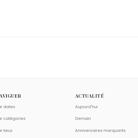
radley Barcola
et
Pascal Demolon
sont nés le 2 septembre
ptembre.
 1992 comme Ducobu ?
t
Jasmine
sont nés en 1992.
AVIGUER
ACTUALITÉ
r dates
Aujourd'hui
r catégories
Demain
r lieux
Anniversaires marquants