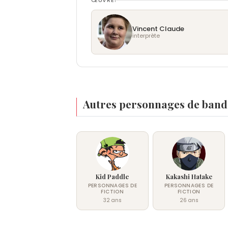
ŒUVRE
1
Vincent Claude
interprète
Autres personnages de bande
Kid Paddle
Kakashi Hatake
PERSONNAGES DE
PERSONNAGES DE
FICTION
FICTION
32 ans
26 ans