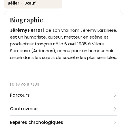
Bélier
·
Bœuf
Biographie
Jérémy Ferrari
, de son vrai nom Jérémy Larzillière,
est un humoriste, auteur, metteur en scène et
producteur français né le 6 avril 1985 à Villers-
Semeuse (Ardennes), connu pour un humour noir
ancré dans les sujets de société les plus sensibles.
Parcours
Jérémy Larzillière grandit à Charleville-Mézières,
Controverse
dans les Ardennes, au sein d'une famille de
commerçants. Son père, Fabrice Larzillière, et sa
Jérémy Ferrari a publiquement déclaré avoir
Repères chronologiques
mère, Murielle Larzillière née Ferrari, tiennent une
traversé une période de dépendance sévère à