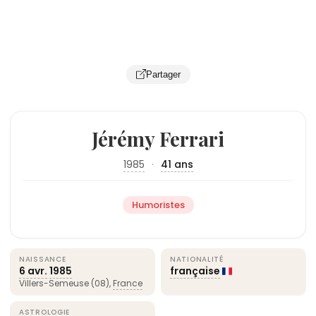
Partager
Jérémy Ferrari
1985
·
41 ans
Humoristes
NAISSANCE
NATIONALITÉ
6 avr.
1985
française
Villers-Semeuse (08),
France
ASTROLOGIE