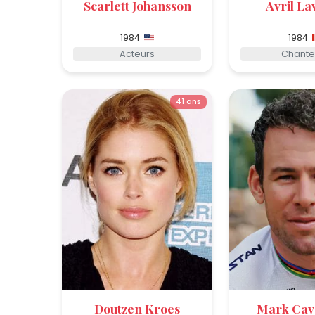
Scarlett Johansson
Avril La
1984
1984
Acteurs
Chante
41 ans
Doutzen Kroes
Mark Cav