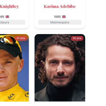
 Knightley
Karima Adebibe
985
1985
cteurs
Mannequins
41 ans
41 ans