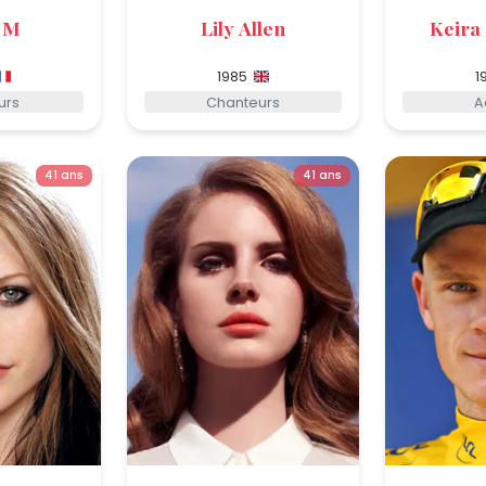
 M
Lily Allen
Keira
1985
1
urs
Chanteurs
A
41 ans
41 ans