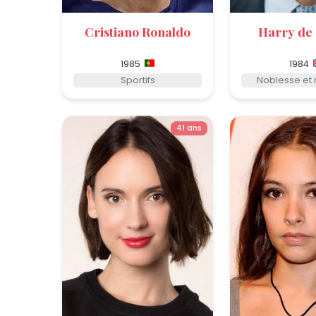
Cristiano Ronaldo
Harry de 
1985
1984
Sportifs
Noblesse et 
41 ans