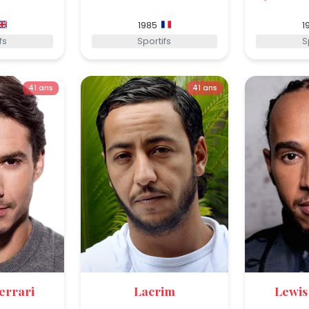
1985
1
fs
Sportifs
S
41 ans
41 ans
errari
Lacrim
Lewis