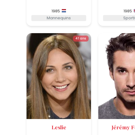
1985
1985
Mannequins
Sporti
41 ans
Leslie
Jérémy F