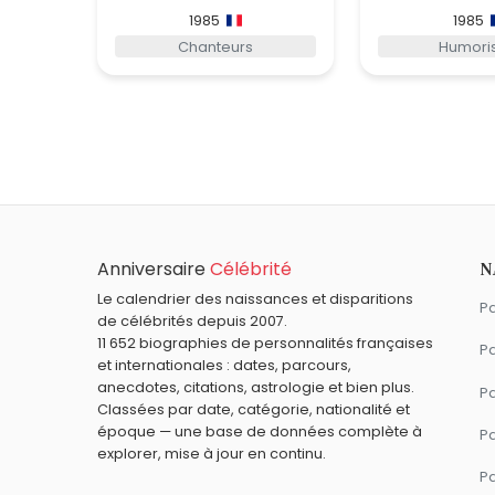
1985
1985
Chanteurs
Humori
Anniversaire
Célébrité
N
Le calendrier des naissances et disparitions
Pa
de célébrités depuis 2007.
11 652 biographies de personnalités françaises
Pa
et internationales : dates, parcours,
anecdotes, citations, astrologie et bien plus.
Pa
Classées par date, catégorie, nationalité et
époque — une base de données complète à
P
explorer, mise à jour en continu.
P