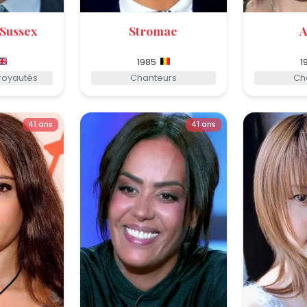
Sussex
Stromae
A
1985
1
royautés
Chanteurs
Ch
41 ans
41 ans