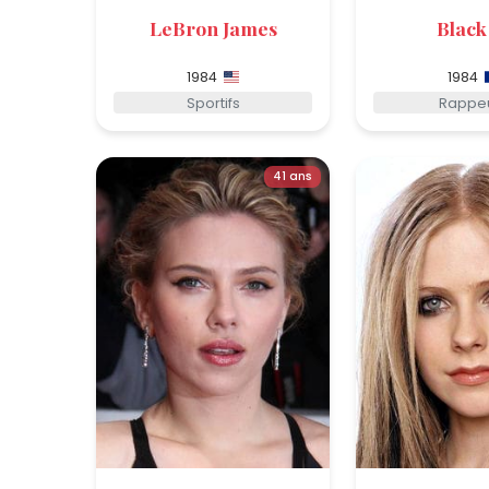
LeBron James
Black
1984
1984
Sportifs
Rappe
41 ans