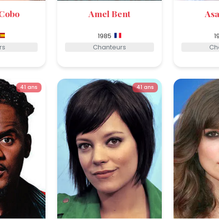
 Cobo
Amel Bent
Asa
1985
1
rs
Chanteurs
Ch
41 ans
41 ans