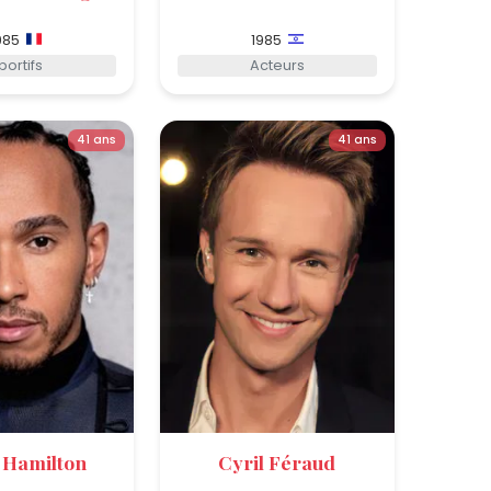
985
1985
portifs
Acteurs
41 ans
41 ans
 Hamilton
Cyril Féraud