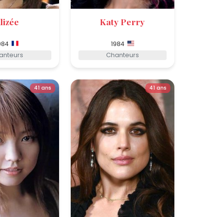
lizée
Katy Perry
984
1984
anteurs
Chanteurs
41 ans
41 ans