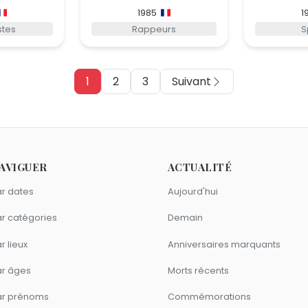
1985
1
stes
Rappeurs
S
1
2
3
Suivant
AVIGUER
ACTUALITÉ
r dates
Aujourd'hui
r catégories
Demain
r lieux
Anniversaires marquants
ar âges
Morts récents
ar prénoms
Commémorations