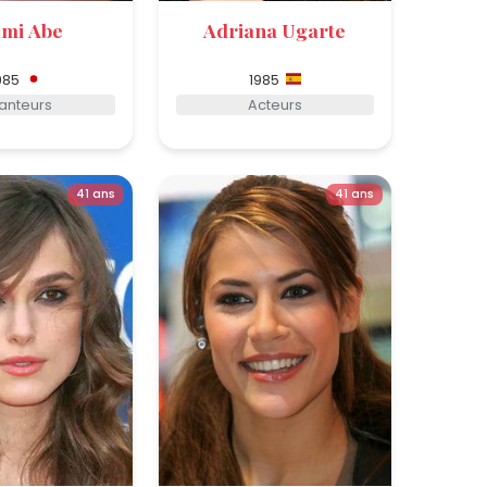
mi Abe
Adriana Ugarte
985
1985
anteurs
Acteurs
41 ans
41 ans