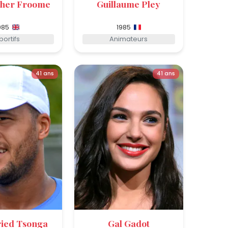
pher Froome
Guillaume Pley
985
1985
portifs
Animateurs
41 ans
41 ans
ried Tsonga
Gal Gadot