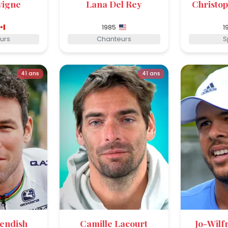
vigne
Lana Del Rey
Christo
1985
1
urs
Chanteurs
S
41 ans
41 ans
endish
Camille Lacourt
Jo-Wilf