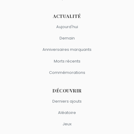
France Gall
,
Georges Brassens
,
Marie Laforêt
,
Tonton
David
et
Christophe
sont du signe Balance.
ACTUALITÉ
Aujourd'hui
Demain
Anniversaires marquants
Morts récents
Commémorations
DÉCOUVRIR
Derniers ajouts
Aléatoire
Jeux