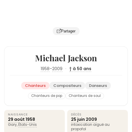
Partager
Michael Jackson
1958
–
2009
·
† à 50 ans
Chanteurs
Compositeurs
Danseurs
Chanteurs de pop
Chanteurs de soul
NAISSANCE
DÉCÈS
29 août
1958
25 juin
2009
Gary,
États-Unis
intoxication aiguë au
propofol