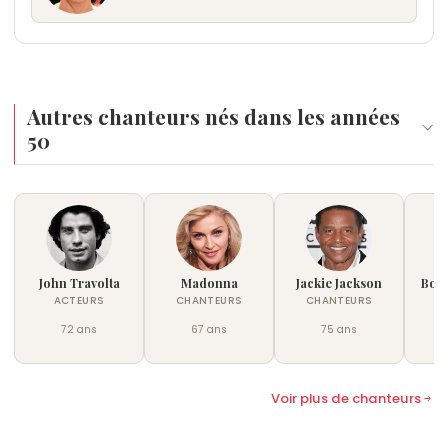
Autres chanteurs nés dans les années
50
John Travolta
Madonna
Jackie Jackson
Bob
ACTEURS
CHANTEURS
CHANTEURS
C
72 ans
67 ans
75 ans
Voir plus de chanteurs