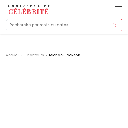
ANNIVERSAIRE
CÉLÉBRITÉ
Aujourd'hui
Tendances
Ajouts récents
Morts r
Accueil
›
Chanteurs
›
Michael Jackson