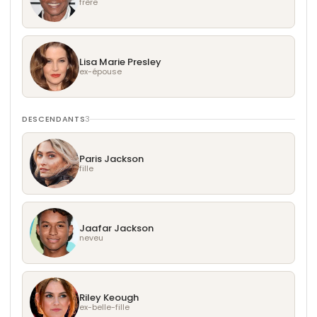
frère
Lisa Marie Presley
ex-épouse
DESCENDANTS
3
Paris Jackson
fille
Jaafar Jackson
neveu
Riley Keough
ex-belle-fille