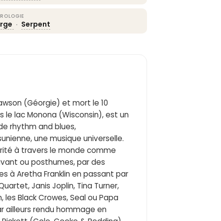
ROLOGIE
erge
·
Serpent
awson (Géorgie) et mort le 10
 le lac Monona (Wisconsin), est un
de rhythm and blues,
unienne, une musique universelle.
larité à travers le monde comme
vivant ou posthumes, par des
nes à Aretha Franklin en passant par
artet, Janis Joplin, Tina Turner,
n, les Black Crowes, Seal ou Papa
ar ailleurs rendu hommage en