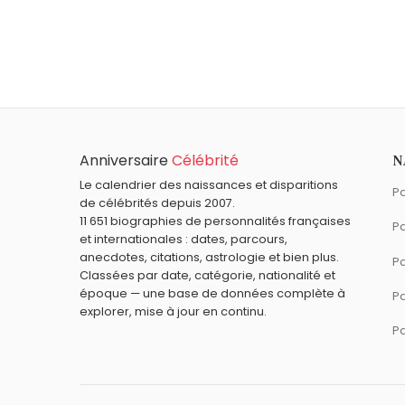
Qui est né le même jour que Otis Redding ?
She-Ra
,
Pascal Praud
,
Luka Modrić
,
Arman
À quel âge est mort Otis Redding ?
Otis Redding est mort à 26 ans, le 10 d
Qui est mort le même jour que Otis Redding
Léopold Ier
,
Richard Pryor
,
Sophie Kinsell
Quels chanteurs américains sont nés en 19
Anniversaire
Célébrité
N
Joan Baez
,
Bob Dylan
,
Ritchie Valens
,
Ar
Quels chanteurs américains sont du signe 
Le calendrier des naissances et disparitions
Pa
de célébrités depuis 2007.
Michael Jackson
,
Beyoncé
,
Barry White
,
11 651 biographies de personnalités françaises
Pa
et internationales : dates, parcours,
anecdotes, citations, astrologie et bien plus.
Pa
Classées par date, catégorie, nationalité et
époque — une base de données complète à
P
explorer, mise à jour en continu.
P