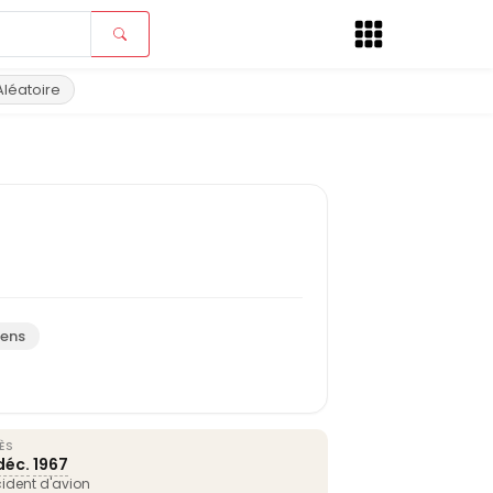
Aléatoire
iens
ÈS
déc.
1967
ident d'avion