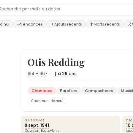
d'hui
Tendances
Ajouts récents
Morts récents
Otis Redding
1941
–
1967
·
† à 26 ans
Chanteurs
Paroliers
Compositeurs
Music
Chanteurs de soul
NAISSANCE
DÉC
9 sept.
1941
10 
Dawson,
États-Unis
acc