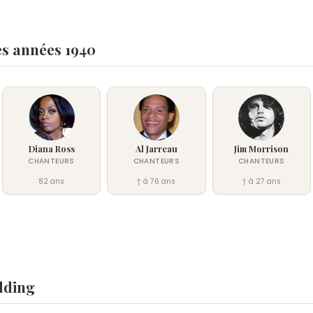
es années 1940
Diana Ross
Al Jarreau
Jim Morrison
CHANTEURS
CHANTEURS
CHANTEURS
82 ans
† à 76 ans
† à 27 ans
dding