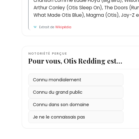
chanson comme Eddie Floyd (Big Bird), Wilson
Arthur Conley (Otis Sleep On), The Doors (Run
What Made Otis Blue), Magma (Otis), Jay-Z e
Extrait de
Wikipédia
NOTORIÉTÉ PERÇUE
Pour vous, Otis Redding est…
Connu mondialement
Connu du grand public
Connu dans son domaine
Je ne le connaissais pas