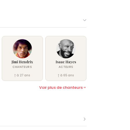
Jimi Hendrix
Isaac Hayes
CHANTEURS
ACTEURS
† à 27 ans
† à 65 ans
Voir plus de chanteurs