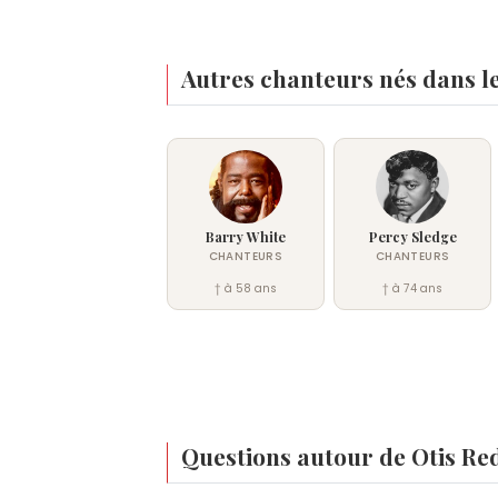
Autres chanteurs nés dans l
Barry White
Percy Sledge
CHANTEURS
CHANTEURS
† à 58 ans
† à 74 ans
Questions autour de Otis Re