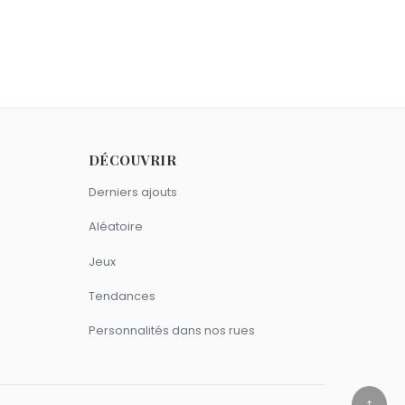
eptembre comme Otis Redding.
bre comme Otis Redding.
DÉCOUVRIR
Derniers ajouts
Aléatoire
Jeux
Tendances
Personnalités dans nos rues
↑