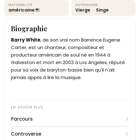
NATIONALITÉ
ASTROLOGIE
américaine
Vierge
·
Singe
Biographie
Barry White
, de son vrai nom Barrence Eugene
Carter, est un chanteur, compositeur et
producteur américain de soul né en 1944 à
Galveston et mort en 2003 à Los Angeles, réputé
pour sa voix de baryton-basse bien qu'il n'ait
jamais appris à lire la musique.
Parcours
Né à Galveston, au Texas, Barry White grandit
Controverse
dans la banlieue de Los Angeles auprès de sa