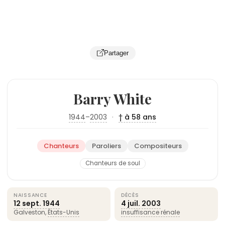
Partager
Barry White
1944
–
2003
·
† à 58 ans
Chanteurs
Paroliers
Compositeurs
Chanteurs de soul
NAISSANCE
DÉCÈS
12 sept.
1944
4 juil.
2003
Galveston,
États-Unis
insuffisance rénale